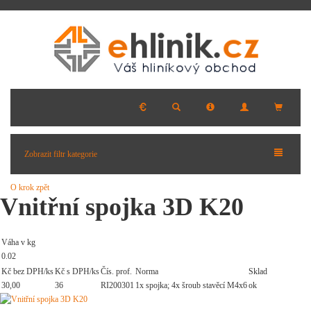
Zobrazit filtr kategorie
O krok zpět
Vnitřní spojka 3D K20
Váha v kg
0.02
Kč bez DPH/ks
Kč s DPH/ks
Čís. prof.
Norma
Sklad
30,00
36
RI200301
1x spojka; 4x šroub stavěcí M4x6
ok