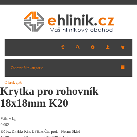
Zobrazit filtr kategorie
O krok zpět
Krytka pro rohovník
18x18mm K20
Váha v kg
0.002
Kč bez DPH/ks
Kč s DPH/ks
Čís. prof.
Norma
Sklad