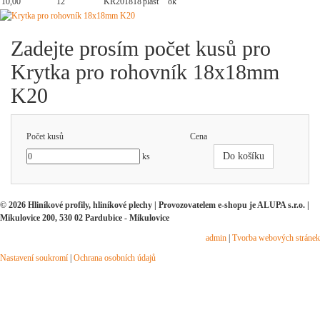
10,00
12
KR201818
plast
ok
Zadejte prosím počet kusů pro
Krytka pro rohovník 18x18mm
K20
Počet kusů
Cena
Do košíku
ks
© 2026 Hliníkové profily, hliníkové plechy | Provozovatelem e-shopu je ALUPA s.r.o. |
Mikulovice 200, 530 02 Pardubice - Mikulovice
admin
|
Tvorba webových stránek
Nastavení soukromí
|
Ochrana osobních údajů