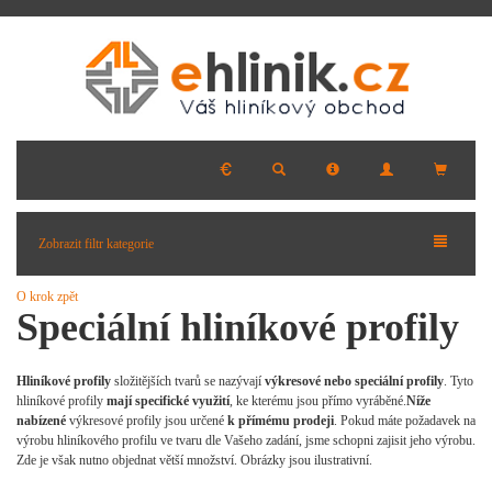
Zobrazit filtr kategorie
O krok zpět
Speciální hliníkové profily
Hliníkové profily
složitějších tvarů se nazývají
výkresové nebo speciální profily
. Tyto
hliníkové profily
mají specifické využití
, ke kterému jsou přímo vyráběné.
Níže
nabízené
výkresové profily jsou určené
k přímému prodeji
. Pokud máte požadavek na
výrobu hliníkového profilu ve tvaru dle Vašeho zadání, jsme schopni zajisit jeho výrobu.
Zde je však nutno objednat větší množství. Obrázky jsou ilustrativní.