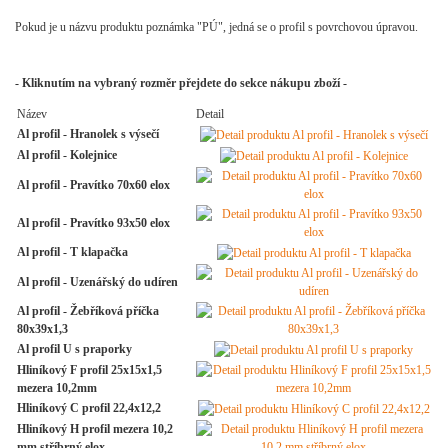
Pokud je u názvu produktu poznámka "PÚ", jedná se o profil s povrchovou úpravou.
- Kliknutím na vybraný rozměr přejdete do sekce nákupu zboží -
Název
Detail
Al profil - Hranolek s výsečí
Al profil - Kolejnice
Al profil - Pravítko 70x60 elox
Al profil - Pravítko 93x50 elox
Al profil - T klapačka
Al profil - Uzenářský do udíren
Al profil - Žebříková příčka
80x39x1,3
Al profil U s praporky
Hliníkový F profil 25x15x1,5
mezera 10,2mm
Hliníkový C profil 22,4x12,2
Hliníkový H profil mezera 10,2
mm stříbrný elox