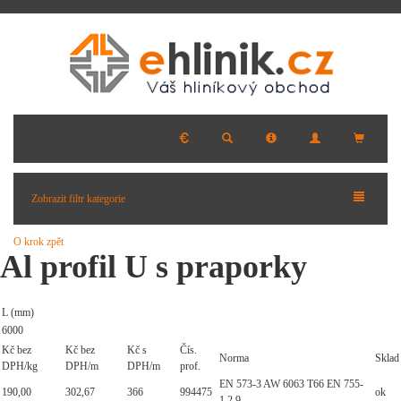
Zobrazit filtr kategorie
O krok zpět
Al profil U s praporky
L (mm)
6000
Kč bez
Kč bez
Kč s
Čís.
Norma
Sklad
DPH/kg
DPH/m
DPH/m
prof.
EN 573-3 AW 6063 T66 EN 755-
190,00
302,67
366
994475
ok
1,2,9