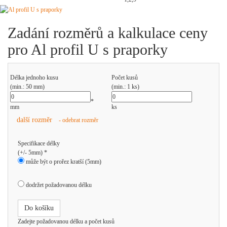
Zadání rozměrů a kalkulace ceny
pro Al profil U s praporky
Délka jednoho kusu
Počet kusů
(min.: 50 mm)
(min.: 1 ks)
*
mm
ks
další rozměr
- odebrat rozměr
Specifikace délky
(+/- 5mm) *
může být o prořez kratší (5mm)
dodržet požadovanou délku
Do košíku
Zadejte požadovanou délku a počet kusů