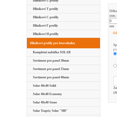
Hliníkové U profily
Hliníkové T profily
Délka
(min.
Hliníkové C profily
Hliníkové F profily
mm
da
Hliníkové H profily
Hliníkové profily pro fotovoltaiku
Sp
(+
Kompletní nabídka SOLAR
Sortiment pro panel 30mm
Sortiment pro panel 35mm
Sortiment pro panel 40mm
Solar 40x40 Solid
Za
(d
Solar 40x40 Economy
Solar 40x40 Stone
Solar Trapéz; Solar "M8"