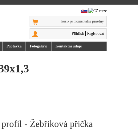
košík je momentálně prázdný
Přihlásit
Registrovat
Poptávka
Foto
galerie
Kontakt
ní údaje
x39x1,3
profil - Žebříková příčka