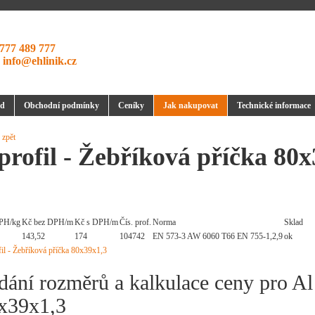
777 489 777
:
info@ehlinik.cz
d
Obchodní podmínky
Ceníky
Jak nakupovat
Technické informace
 zpět
profil - Žebříková příčka 80
PH/kg
Kč bez DPH/m
Kč s DPH/m
Čís. prof.
Norma
Sklad
143,52
174
104742
EN 573-3 AW 6060 T66 EN 755-1,2,9
ok
dání rozměrů a kalkulace ceny pro Al 
x39x1,3