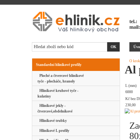
tel.:
mail
Úvo
O krok
Standardní hliníkové profily
Al 
Ploché a čtvercové hliníkové
tyče - plocháče, hranoly
L (mm)
Hliníkové kruhové tyče -
6000
kulatiny
Kč bez D
230,00
Hliníkové jekly -
čtvercové,obdelníkové
Hliníkové trubky
Za
Hliníkové L profily
80