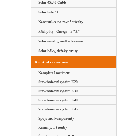
Solar 45x40 Cable
Solar lišta "C"
Konstrukce na rovné střechy
Příchytky "Omega" a "Z"
Solar šrouby, matky, kameny
Solar háky, držáky, vruty
Konstrukční systémy
Kompletní sortiment
Stavebnicový systém K20
Stavebnicový systém K30
Stavebnicový systém K40
Stavebnicový systém K45
Spojovací komponenty
Kameny, T-šrouby