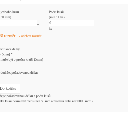
 jednoho kusu
Počet kusů
: 50 mm)
(min.: 1 ks)
*
ks
lší rozměr
- odebrat rozměr
ecifikace délky
/- 5mm) *
může být o prořez kratší (5mm)
dodržet požadovanou délku
Do košíku
dejte požadovanou délku a počet kusů
élka kusu nesmí být menší než 50 mm a zároveň delší než 6000 mm!)