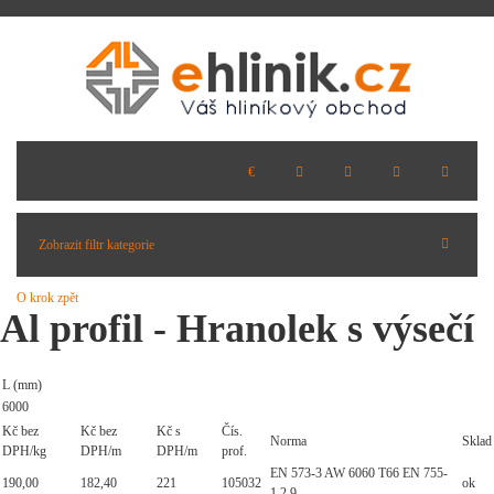
Zobrazit filtr kategorie
O krok zpět
Al profil - Hranolek s výsečí
L (mm)
6000
Kč bez
Kč bez
Kč s
Čís.
Norma
Sklad
DPH/kg
DPH/m
DPH/m
prof.
EN 573-3 AW 6060 T66 EN 755-
190,00
182,40
221
105032
ok
1,2,9