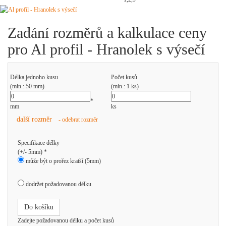
Zadání rozměrů a kalkulace ceny
pro Al profil - Hranolek s výsečí
Délka jednoho kusu
Počet kusů
(min.: 50 mm)
(min.: 1 ks)
*
mm
ks
další rozměr
- odebrat rozměr
Specifikace délky
(+/- 5mm) *
může být o prořez kratší (5mm)
dodržet požadovanou délku
Do košíku
Zadejte požadovanou délku a počet kusů