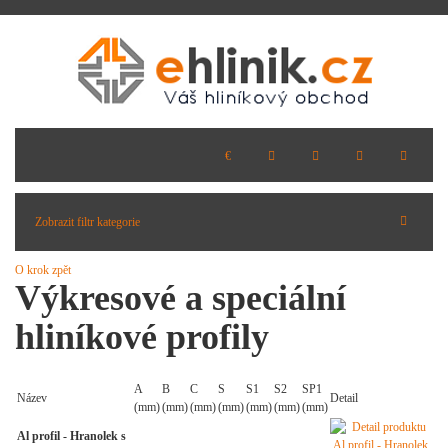
Zobrazit filtr kategorie
O krok zpět
Výkresové a speciální
hliníkové profily
A
B
C
S
S1
S2
SP1
Název
Detail
(mm)
(mm)
(mm)
(mm)
(mm)
(mm)
(mm)
Al profil - Hranolek s