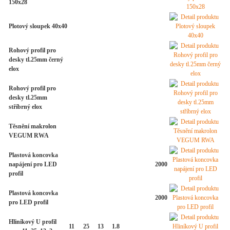
150x28
Plotový sloupek 40x40
Rohový profil pro
desky tl.25mm černý
elox
Rohový profil pro
desky tl.25mm
stříbrný elox
Těsnění makrolon
VEGUM RWA
Plastová koncovka
napájení pro LED
2000
profil
Plastová koncovka
2000
pro LED profil
Hliníkový U profil
11
25
13
1.8