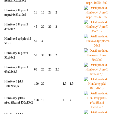
nepr.11x25x13x2
Hliníkový U profil
16
10
23
2
nepr.16x23x10x2
Hliníkový U profil
45
20
20
2
45x20x2
Hliníková tyč plochá
50
3
50x3
Hliníkový U profil
50
30
30
2
50x30x2
Hliníkový U profil
65
25
25
2.5
65x25x2,5
Hliníkový jekl
100
20
1.5
1.5
100x20x1,5
Hliníkový jekl s
150
15
2
2
přepážkami 150x15x2