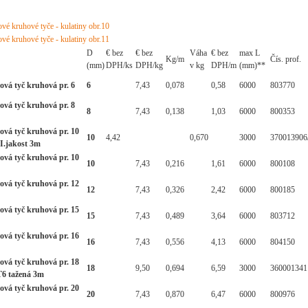
D
€ bez
€ bez
Váha
€ bez
max L
Kg/m
Čís. prof.
(mm)
DPH/ks
DPH/kg
v kg
DPH/m
(mm)**
ová tyč kruhová pr. 6
6
7,43
0,078
0,58
6000
803770
ová tyč kruhová pr. 8
8
7,43
0,138
1,03
6000
800353
ová tyč kruhová pr. 10
10
4,42
0,670
3000
370013906
II.jakost 3m
ová tyč kruhová pr. 10
10
7,43
0,216
1,61
6000
800108
ová tyč kruhová pr. 12
12
7,43
0,326
2,42
6000
800185
ová tyč kruhová pr. 15
15
7,43
0,489
3,64
6000
803712
ová tyč kruhová pr. 16
16
7,43
0,556
4,13
6000
804150
ová tyč kruhová pr. 18
18
9,50
0,694
6,59
3000
360001341
T6 tažená 3m
ová tyč kruhová pr. 20
20
7,43
0,870
6,47
6000
800976