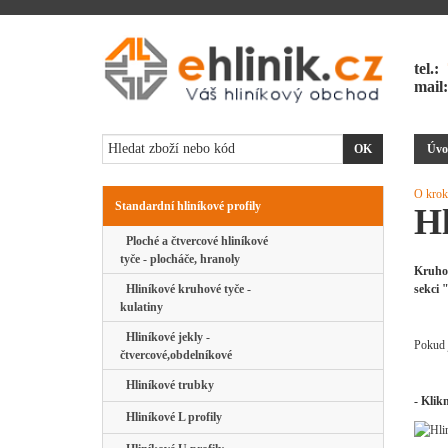
tel.:
mail
Úvo
O krok
Standardní hliníkové profily
Hl
Ploché a čtvercové hliníkové
tyče - plocháče, hranoly
Kruhov
Hliníkové kruhové tyče -
sekci 
kulatiny
Hliníkové jekly -
Pokud 
čtvercové,obdelníkové
Hliníkové trubky
- Klik
Hliníkové L profily