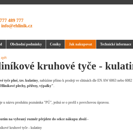
777 489 777
:
info@ehlinik.cz
d
Obchodní podmínky
Ceníky
Jak nakupovat
Technické informace
 zpět
iníkové kruhové tyče - kulat
é tyče plné, tzv. kulatiny
, nabízíme přímo k prodeji ve slitinách dle EN AW 6063 nebo 6082
"Hliníkové plechy, přířezy, výpalky"
.
je u názvu produktu poznámka "PÚ", jedná se o profil s povrchovou úpravou.
nutím na vybraný rozměr přejdete do sekce nákupu zboží -