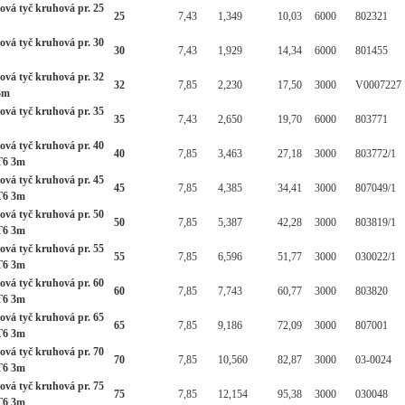
ová tyč kruhová pr. 25
25
7,43
1,349
10,03
6000
802321
ová tyč kruhová pr. 30
30
7,43
1,929
14,34
6000
801455
ová tyč kruhová pr. 32
32
7,85
2,230
17,50
3000
V0007227
3m
ová tyč kruhová pr. 35
35
7,43
2,650
19,70
6000
803771
ová tyč kruhová pr. 40
40
7,85
3,463
27,18
3000
803772/1
T6 3m
ová tyč kruhová pr. 45
45
7,85
4,385
34,41
3000
807049/1
T6 3m
ová tyč kruhová pr. 50
50
7,85
5,387
42,28
3000
803819/1
T6 3m
ová tyč kruhová pr. 55
55
7,85
6,596
51,77
3000
030022/1
T6 3m
ová tyč kruhová pr. 60
60
7,85
7,743
60,77
3000
803820
T6 3m
ová tyč kruhová pr. 65
65
7,85
9,186
72,09
3000
807001
T6 3m
ová tyč kruhová pr. 70
70
7,85
10,560
82,87
3000
03-0024
T6 3m
ová tyč kruhová pr. 75
75
7,85
12,154
95,38
3000
030048
T6 3m