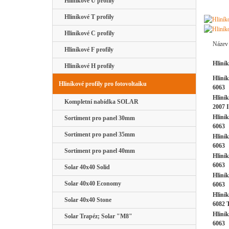
Hliníkové U profily
Hliníkové T profily
Hliníkové C profily
Název
Hliníkové F profily
Hliník
Hliníkové H profily
Hliník
Hliníkové profily pro fotovoltaiku
6063
Hliník
Kompletní nabídka SOLAR
2007 
Hliník
Sortiment pro panel 30mm
6063
Sortiment pro panel 35mm
Hliník
6063
Sortiment pro panel 40mm
Hliník
6063
Solar 40x40 Solid
Hliník
Solar 40x40 Economy
6063
Hliník
Solar 40x40 Stone
6082 
Hliník
Solar Trapéz; Solar "M8"
6063