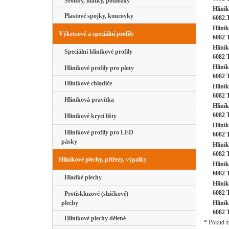
Šrouby, matky, podložky
Hliník
Plastové spojky, koncovky
6082.
Hliník
Výkresové a speciální profily
6082 
Hliník
Speciální hliníkové profily
6082 
Hliník
Hliníkové profily pro ploty
6082 
Hliníkové chladiče
Hliník
6082 
Hliníková pravítka
Hliník
6082 
Hliníkové krycí lišty
Hliník
Hliníkové profily pro LED
6082 
pásky
Hliník
6082 
Hliníkové plechy, přířezy, výpalky
Hliník
6082 
Hladké plechy
Hliník
6082 
Protiskluzové (slzičkové)
Hliník
plechy
6082 
Hliníkové plechy dělené
* Pokud zb