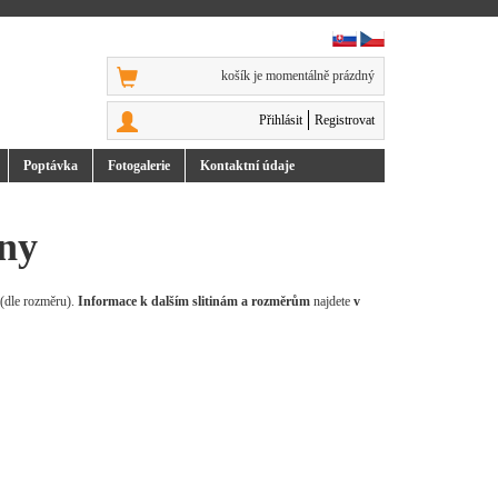
košík je momentálně prázdný
Přihlásit
Registrovat
Poptávka
Foto
galerie
Kontakt
ní údaje
iny
 (dle rozměru).
Informace k dalším slitinám a rozměrům
najdete
v