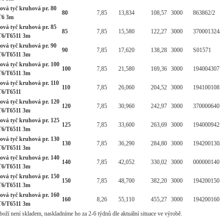
ová tyč kruhová pr. 80
80
7,85
13,834
108,57
3000
863862/2
T6 3m
ová tyč kruhová pr. 85
85
7,85
15,580
122,27
3000
370001324
T6/T6511 3m
ová tyč kruhová pr. 90
90
7,85
17,620
138,28
3000
S01571
T6/T6511 3m
ová tyč kruhová pr. 100
100
7,85
21,580
169,36
3000
194004307
T6/T6511 3m
ová tyč kruhová pr. 110
110
7,85
26,060
204,52
3000
194100108
T6/T6511
ová tyč kruhová pr. 120
120
7,85
30,960
242,97
3000
370000640
T6/T6511 3m
ová tyč kruhová pr. 125
125
7,85
33,600
263,69
3000
194000942
T6/T6511 3m
ová tyč kruhová pr. 130
130
7,85
36,290
284,80
3000
194200130
T6/T6511 3m
ová tyč kruhová pr. 140
140
7,85
42,052
330,02
3000
000000140
T6/T6511 3m
ová tyč kruhová pr. 150
150
7,85
48,700
382,20
3000
194200150
T6/T6511 3m
ová tyč kruhová pr. 160
160
8,26
55,110
455,27
3000
194200160
T6/T6511 3m
oží není skladem, naskladníme ho za 2-6 týdnů dle aktuální situace ve výrobě.