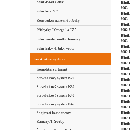
Solar 45x40 Cable
Hliník
6063
Solar lišta "C"
Hliník
6063
Konstrukce na rovné střechy
Hliník
6082 
Příchytky "Omega" a "Z"
Hliník
Solar šrouby, matky, kameny
6063
Hliník
Solar háky, držáky, vruty
6082 
Hliník
Konstrukční systémy
6082 
Hliník
Kompletní sortiment
6082 
Stavebnicový systém K20
Hliník
6082 
Stavebnicový systém K30
Hliník
Stavebnicový systém K40
6082.
Hliník
Stavebnicový systém K45
6082.
Hliník
Spojovací komponenty
6082 
Kameny, T-šrouby
Hliník
6082 