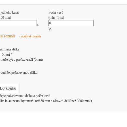
 jednoho kusu
Počet kusů
: 50 mm)
(min.: 1 ks)
*
ks
lší rozměr
- odebrat rozměr
ecifikace délky
/- 5mm) *
může být o prořez kratší (5mm)
dodržet požadovanou délku
Do košíku
dejte požadovanou délku a počet kusů
élka kusu nesmí být menší než 50 mm a zároveň delší než 3000 mm!)