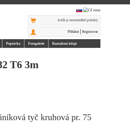
košík je momentálně prázdný
Přihlásit
Registrovat
Poptávka
Foto
galerie
Kontakt
ní údaje
082 T6 3m
iníková tyč kruhová pr. 75