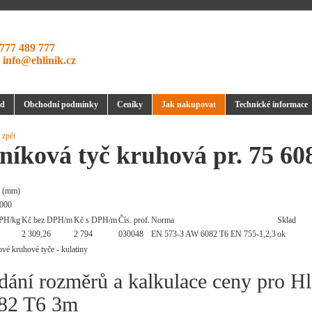
777 489 777
:
info@ehlinik.cz
d
Obchodní podmínky
Ceníky
Jak nakupovat
Technické informace
 zpět
níková tyč kruhová pr. 75 6
 (mm)
000
PH/kg
Kč bez DPH/m
Kč s DPH/m
Čís. prof.
Norma
Sklad
2 309,26
2 794
030048
EN 573-3 AW 6082 T6 EN 755-1,2,3
ok
dání rozměrů a kalkulace ceny pro Hl
82 T6 3m