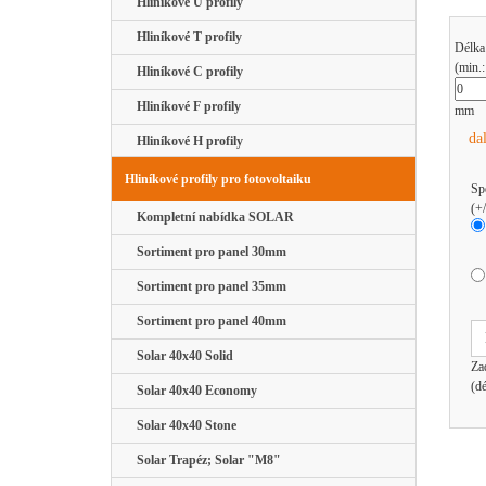
Hliníkové U profily
Hliníkové T profily
Délka
(min.
Hliníkové C profily
Hliníkové F profily
mm
da
Hliníkové H profily
Hliníkové profily pro fotovoltaiku
Sp
(+
Kompletní nabídka SOLAR
Sortiment pro panel 30mm
Sortiment pro panel 35mm
Sortiment pro panel 40mm
Solar 40x40 Solid
Za
(d
Solar 40x40 Economy
Solar 40x40 Stone
Solar Trapéz; Solar "M8"