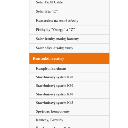
Solar 45x40 Cable
Solar lišta "C"
Konstrukce na rovné střechy
Příchytky "Omega" a "Z"
Solar šrouby, matky, kameny
Solar háky, držáky, vruty
Konstrukční systémy
Kompletní sortiment
Stavebnicový systém K20
Stavebnicový systém K30
Stavebnicový systém K40
Stavebnicový systém K45
Spojovací komponenty
Kameny, T-šrouby