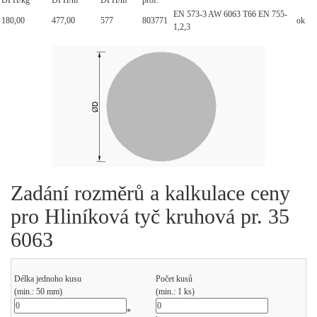
DPH/kg
DPH/m
DPH/m
prof.
EN 573-3 AW 6063 T66 EN 755-
180,00
477,00
577
803771
ok
1,2,3
Zadání rozměrů a kalkulace ceny
pro Hliníková tyč kruhová pr. 35
6063
Délka jednoho kusu
Počet kusů
(min.: 50 mm)
(min.: 1 ks)
*