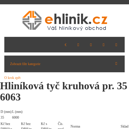
Zobrazit filtr kategorie
O krok zpět
Hliníková tyč kruhová pr. 35
6063
D (mm)
L (mm)
35
6000
Kč bez
Kč bez
Kč s
Čís.
Norma
Sklad