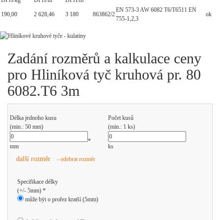
DPH/kg
DPH/m
DPH/m
EN 573-3 AW 6082 T6/T6511 EN
190,00
2 628,46
3 180
863862/2
ok
755-1,2,3
Zadání rozměrů a kalkulace ceny
pro Hliníková tyč kruhová pr. 80
6082.T6 3m
Délka jednoho kusu
Počet kusů
(min.: 50 mm)
(min.: 1 ks)
*
mm
ks
další rozměr
- odebrat rozměr
Specifikace délky
(+/- 5mm) *
může být o prořez kratší (5mm)