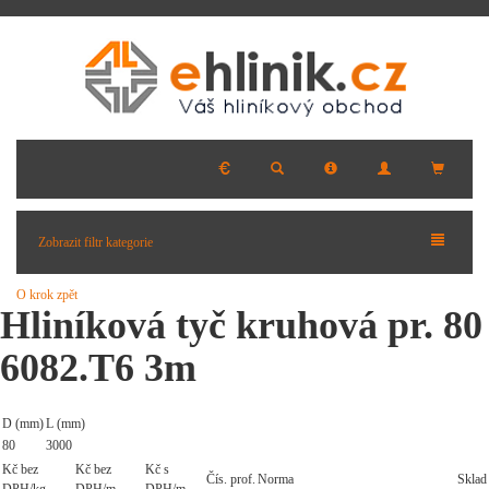
Zobrazit filtr kategorie
O krok zpět
Hliníková tyč kruhová pr. 80
6082.T6 3m
D (mm)
L (mm)
80
3000
Kč bez
Kč bez
Kč s
Čís. prof.
Norma
Sklad