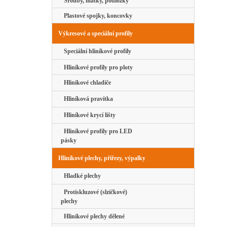
Šrouby, matky, podložky
Plastové spojky, koncovky
Výkresové a speciální profily
Speciální hliníkové profily
Hliníkové profily pro ploty
Hliníkové chladiče
Hliníková pravítka
Hliníkové krycí lišty
Hliníkové profily pro LED
pásky
Hliníkové plechy, přířezy, výpalky
Hladké plechy
Protiskluzové (slzičkové)
plechy
Hliníkové plechy dělené