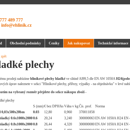
777 489 777
:
info@ehlinik.cz
d
Obchodní podmínky
Ceníky
Jak nakupovat
Technické informace
 zpět
adké plechy
ému prodeji nabízíme
hliníkové plechy hladké
ve slitině Al99,5 dle EN AW 1050A
H24(polo
vých úprav naleznete v sekci "Hliníkové plechy, přířezy, výpalky - na objednávku" v levé nabí
nutím na vybraný rozměr přejdete do sekce nákupu zboží -
S (mm)
€ bez DPH/ks
Váha v kg
Čís. prof.
Norma
l 0,03x500x20bm
0.03
12,80
0,960
370011858
 hladký 0.6x1000x2000
0.6
20,24
3,240
300000063
EN AW 1050A H24 EN 4
 hladký 0.8x1000x2000
0.8
26,44
4,320
300000080
EN AW 1050A H24 EN 4