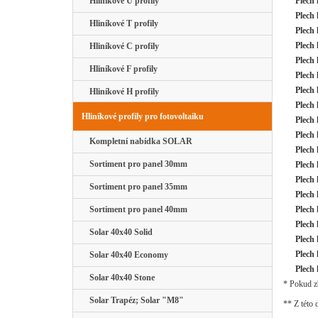
Hliníkové U profily
Plech
Plech
Hliníkové T profily
Plech
Plech
Hliníkové C profily
Plech
Hliníkové F profily
Plech
Plech
Hliníkové H profily
Plech
Hliníkové profily pro fotovoltaiku
Plech
Plech
Kompletní nabídka SOLAR
Plech
Sortiment pro panel 30mm
Plech
Plech
Sortiment pro panel 35mm
Plech
Sortiment pro panel 40mm
Plech
Plech
Solar 40x40 Solid
Plech
Plech
Solar 40x40 Economy
Plech
Solar 40x40 Stone
* Pokud zb
Solar Trapéz; Solar "M8"
** Z této 