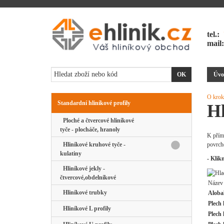
tel.:
mail
Úvo
O krok
Standardní hliníkové profily
Hl
Ploché a čtvercové hliníkové
tyče - plocháče, hranoly
K přím
Hliníkové kruhové tyče -
povrcho
kulatiny
- Klik
Hliníkové jekly -
čtvercové,obdelníkové
Název
Hliníkové trubky
Aloba
Plech
Hliníkové L profily
Plech