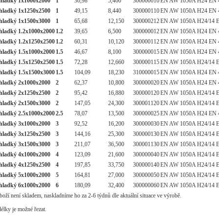
 hladký 1x1000x2000
1
30,98
5,400
300000010
EN AW 1050A H24 EN 4
 hladký 1x1250x2500
1
49,15
8,440
300000110
EN AW 1050A H24 EN 4
 hladký 1x1500x3000
1
65,68
12,150
300000212
EN AW 1050A H24/14 E
 hladký 1.2x1000x2000
1.2
39,65
6,500
300000012
EN AW 1050A H24 EN 4
 hladký 1.2x1250x2500
1.2
60,31
10,120
300000112
EN AW 1050A H24 EN 4
 hladký 1.5x1000x2000
1.5
46,67
8,100
300000015
EN AW 1050A H24 EN 4
 hladký 1.5x1250x2500
1.5
72,28
12,660
300000115
EN AW 1050A H24/14 E
 hladký 1.5x1500x3000
1.5
104,09
18,230
310000015
EN AW 1050A H24 EN 4
 hladký 2x1000x2000
2
62,37
10,800
300000020
EN AW 1050A H24 EN 4
 hladký 2x1250x2500
2
95,42
16,880
300000120
EN AW 1050A H24/14 E
 hladký 2x1500x3000
2
147,05
24,300
300001120
EN AW 1050A H24/14 E
 hladký 2.5x1000x2000
2.5
78,07
13,500
300000025
EN AW 1050A H24 EN 4
 hladký 3x1000x2000
3
92,52
16,200
300000030
EN AW 1050A H24/14 E
 hladký 3x1250x2500
3
144,16
25,300
300000130
EN AW 1050A H24/14 E
 hladký 3x1500x3000
3
211,07
36,500
300001130
EN AW 1050A H24/14 E
 hladký 4x1000x2000
4
123,09
21,600
300000040
EN AW 1050A H24/14 E
 hladký 4x1250x2500
4
197,85
33,750
300000140
EN AW 1050A H24/14 E
 hladký 5x1000x2000
5
164,81
27,000
300000050
EN AW 1050A H24/14 E
 hladký 6x1000x2000
6
180,09
32,400
300000060
EN AW 1050A H24/14 E
oží není skladem, naskladníme ho za 2-6 týdnů dle aktuální situace ve výrobě.
délky je možné řezat.