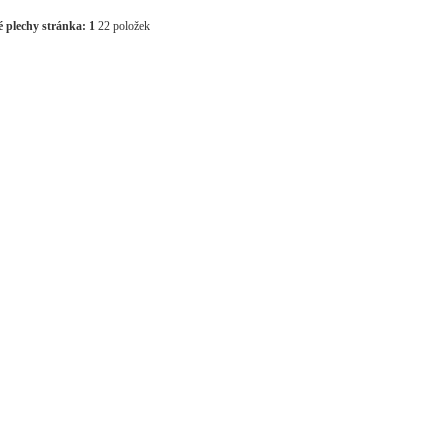
 plechy stránka:
1
22 položek