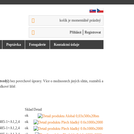
košík je momentálně prázdný
Přihlásit
Registrovat
Poptávka
Foto
galerie
Kontakt
ní údaje
tvrdý)
bez povrchové úpravy. Více o možnostech jiných slitin, rozměrů a
dkové liště.
Sklad
Detail
ok
85-1+A1,2,4
ok
85-1+A1,2,4
ok