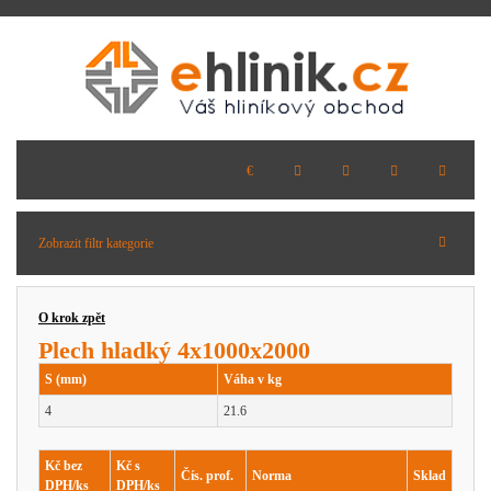
Zobrazit filtr kategorie
O krok zpět
Plech hladký 4x1000x2000
S (mm)
Váha v kg
4
21.6
Kč bez
Kč s
Čís. prof.
Norma
Sklad
DPH/ks
DPH/ks