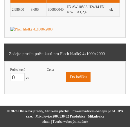
EN AW 1050A H24/14 EN
2 980,00
3 606
300000040
ok
485-1+A1,2,4
Zadejte prosím počet kusů pro Plech hladký 4x1000x2000
Počet kusů
Cena
Do košíku
ks
© 2026 Hliníkové profily, hliníkové plechy | Provozovatelem e-shopu je ALUPA
s.r.o. | Mikulovice 200, 530 02 Pardubice - Mikulovice
admin
|
Tvorba webových stránek