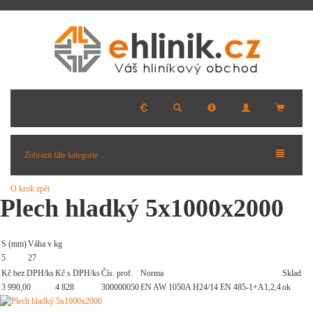
Zobrazit filtr kategorie
O krok zpět
Plech hladký 5x1000x2000
S (mm)
Váha v kg
5
27
Kč bez DPH/ks
Kč s DPH/ks
Čís. prof.
Norma
Sklad
3 990,00
4 828
300000050
EN AW 1050A H24/14 EN 485-1+A1,2,4
ok