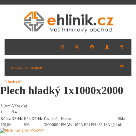
Zobrazit filtr kategorie
O krok zpět
Plech hladký 1x1000x2000
S (mm)
Váha v kg
1
5.4
Kč bez DPH/ks
Kč s DPH/ks
Čís. prof.
Norma
Sklad
750,00
908
300000010
EN AW 1050A H24 EN 485-1+A1,2,4
ok