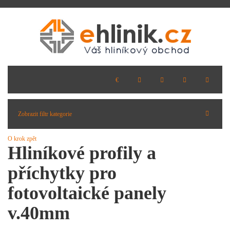
Zobrazit filtr kategorie
O krok zpět
Hliníkové profily a
příchytky pro
fotovoltaické panely
v.40mm