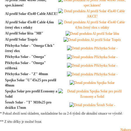
Al profil Solar 40x40 Stone,
spec.kámen!
Al profil Solar 45x40 Cable AKCE!
Al profil Solar 45x40 Cable 4,6m
černý elox s otlaky
Al profil Solar lišta "M8"
Al profil Solar Trapéz
Příchytka Solar - "Omega Click"
černý elox
Příchytka Solar - "Omega"
Příchytka Solar - "Omega"
stříbrná
Příchytka Solar - "Z" 40mm
Spojka Solar "U"45x25 pro profil
40mm
Spojka Solar pro profil Economy a
Solid
Šroub Solar - "T" M10x25 pro
drážku 17mm
* Pokud zboží není skladem, naskladníme ho za 2-6 týdnů dle aktuální situace ve výrobě.
** Z této délky je možné řezat.
Nahoru