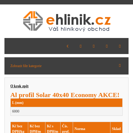
Zobrazit filtr kategorie
O krok zpět
Al profil Solar 40x40 Economy AKCE!
L (mm)
6000
Kč bez
Kč bez
Kč s
Čís.
Norma
Sklad
DPH/kg
DPH/m
DPH/m
prof.