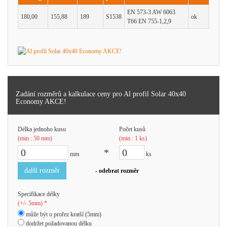
EN 573-3 AW 6063
180,00
155,88
189
S1538
ok
T66 EN 755-1,2,9
Zadání rozměrů a kalkulace ceny pro Al profil Solar 40x40
Economy AKCE!
Délka jednoho kusu
Počet kusů
(min.: 50 mm)
(min.: 1 ks)
*
mm
ks
další rozměr
- odebrat rozměr
Specifikace délky
(+/- 5mm) *
může být o prořez kratší (5mm)
dodržet požadovanou délku