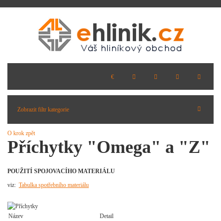
Zobrazit filtr kategorie
O krok zpět
Příchytky "Omega" a "Z"
POUŽITÍ SPOJOVACÍHO MATERIÁLU
viz:
Tabulka spotřebního materiálu
Název
Detail