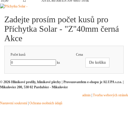
10,00
12
AS-EC40/50B
EN AW 6005 T6
ok
Zadejte prosím počet kusů pro
Příchytka Solar - "Z"40mm černá
Akce
Počet kusů
Cena
Do košíku
ks
© 2026 Hliníkové profily, hliníkové plechy | Provozovatelem e-shopu je ALUPA s.r.o. |
Mikulovice 200, 530 02 Pardubice - Mikulovice
admin
|
Tvorba webových stránek
Nastavení soukromí
|
Ochrana osobních údajů