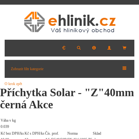
Zobrazit filtr kategorie
O krok zpět
Příchytka Solar - "Z"40mm
černá Akce
Váha v kg
0.039
Kč bez DPH/ks
Kč s DPH/ks
Čís. prof.
Norma
Sklad