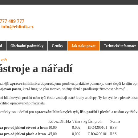
777 489 777
:
info@ehlinik.cz
d
Obchodní podmínky
Ceníky
Jak nakupovat
Technické informace
 zpět
stroje a nářadí
adnější
zpracování hliníku
doporučujeme používat praktické pomůcky, které zlepší kvalitu oprac
lojovou pastu
, která funguje jako mazivo, snižuje tření a prodlužuje životnost nástrojů.
ní hliníkových profilů nebo tyčí často vznikají ostré hrany a otřepy. Ty lze rychle a přesně ods
 vzhled opracovaného materiálu.
omůcky jsou ideální pro
opracování hliníkových tyčí, lišt, profilů i plechů
a najdou využití v
Kč bez DPH/ks
Váha v kg
Čís. prof.
Norma
ka pro odjehlení otvorů a hran
10,00
0,002
EJO4200101
HSS
a pro odjehlení ploch a hran
45,00
0,002
GJO4200101
HSS