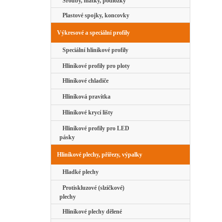
Šrouby, matky, podložky
Plastové spojky, koncovky
Výkresové a speciální profily
Speciální hliníkové profily
Hliníkové profily pro ploty
Hliníkové chladiče
Hliníková pravítka
Hliníkové krycí lišty
Hliníkové profily pro LED
pásky
Hliníkové plechy, přířezy, výpalky
Hladké plechy
Protiskluzové (slzičkové)
plechy
Hliníkové plechy dělené