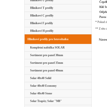
Hliníkové U profily
Čepelk
Klíč 
Hliníkové T profily
Odjeh
Hliníkové C profily
Pasta 
* Pokud zb
Hliníkové F profily
** Z této 
Hliníkové H profily
Hliníkové profily pro fotovoltaiku
Nástro
Kompletní nabídka SOLAR
Sortiment pro panel 30mm
Sortiment pro panel 35mm
Sortiment pro panel 40mm
Solar 40x40 Solid
Solar 40x40 Economy
Solar 40x40 Stone
Solar Trapéz; Solar "M8"