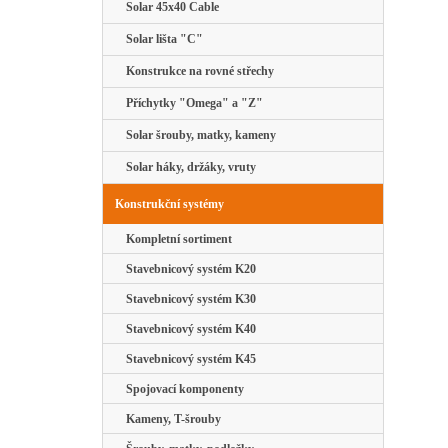
Solar 45x40 Cable
Solar lišta "C"
Konstrukce na rovné střechy
Příchytky "Omega" a "Z"
Solar šrouby, matky, kameny
Solar háky, držáky, vruty
Konstrukční systémy
Kompletní sortiment
Stavebnicový systém K20
Stavebnicový systém K30
Stavebnicový systém K40
Stavebnicový systém K45
Spojovací komponenty
Kameny, T-šrouby