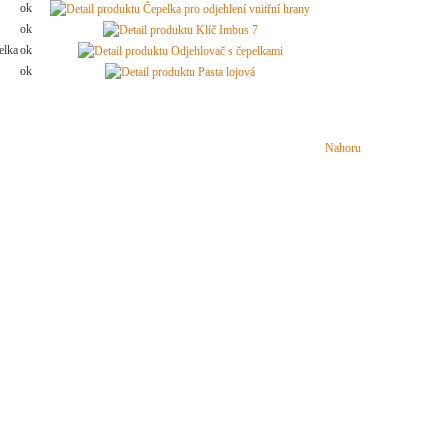
ok
ok
elka
ok
ok
Nahoru