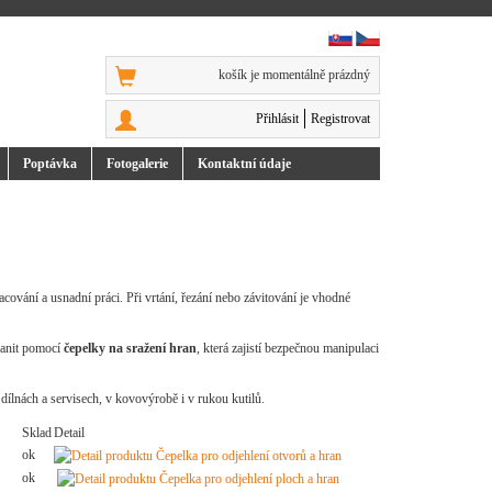
košík je momentálně prázdný
Přihlásit
Registrovat
Poptávka
Foto
galerie
Kontakt
ní údaje
ování a usnadní práci. Při vrtání, řezání nebo závitování je vhodné
tranit pomocí
čepelky na sražení hran
, která zajistí bezpečnou manipulaci
 dílnách a servisech, v kovovýrobě i v rukou kutilů.
Sklad
Detail
ok
ok