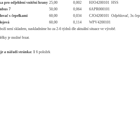
a pro odjehlení vnitřní hrany
25,00
0,002
HJO4200101
HSS
Imbus 7
50,00
0,064
6APR000101
lovač s čepelkami
60,00
0,034
CJO4200101
Odjehlovač, 3x čep
lojová
60,00
0,114
WPV4200101
oží není skladem, naskladníme ho za 2-6 týdnů dle aktuální situace ve výrobě.
délky je možné řezat.
je a nářadí stránka:
1
6 položek