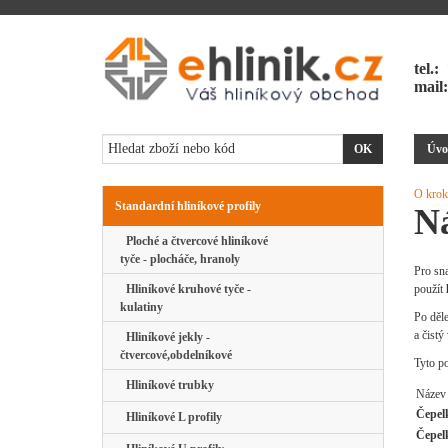
tel.:
mail
Úvo
O krok
Standardní hliníkové profily
Ná
Ploché a čtvercové hliníkové
tyče - plocháče, hranoly
Pro sn
Hliníkové kruhové tyče -
použít
kulatiny
Po děle
a čistý
Hliníkové jekly -
čtvercové,obdelníkové
Tyto p
Hliníkové trubky
Název
Čepel
Hliníkové L profily
Čepelk