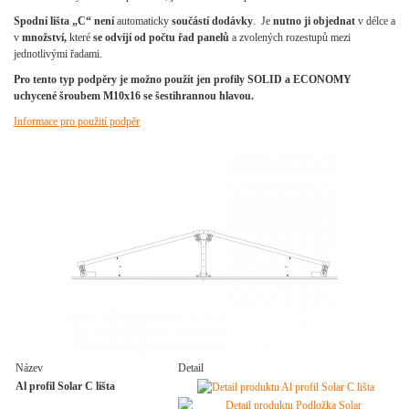
Spodní lišta „C“ není
automaticky
součástí dodávky
.
Je
nutno ji objednat
v délce a
v
množství,
které
se
odvíjí od počtu řad panelů
a zvolených rozestupů mezi
jednotlivými řadami.
Pro tento typ podpěry je možno použít jen profily SOLID a ECONOMY
uchycené šroubem M10x16 se šestihrannou hlavou.
Informace pro použití podpěr
Název
Detail
Al profil Solar C lišta