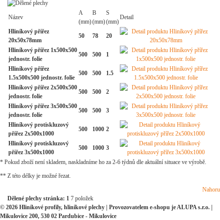
A
B
S
Název
Detail
(mm)
(mm)
(mm)
Hliníkový přířez
50
78
20
20x50x78mm
Hliníkový přířez 1x500x500
500
500
1
jednostr. folie
Hliníkový přířez
500
500
1.5
1.5x500x500 jednostr. folie
Hliníkový přířez 2x500x500
500
500
2
jednostr. folie
Hliníkový přířez 3x500x500
500
500
3
jednostr. folie
Hliníkový protiskluzový
500
1000
2
přířez 2x500x1000
Hliníkový protiskluzový
500
1000
3
přířez 3x500x1000
* Pokud zboží není skladem, naskladníme ho za 2-6 týdnů dle aktuální situace ve výrobě.
** Z této délky je možné řezat.
Nahoru
Dělené plechy stránka:
1
7 položek
© 2026 Hliníkové profily, hliníkové plechy | Provozovatelem e-shopu je ALUPA s.r.o. |
Mikulovice 200, 530 02 Pardubice - Mikulovice