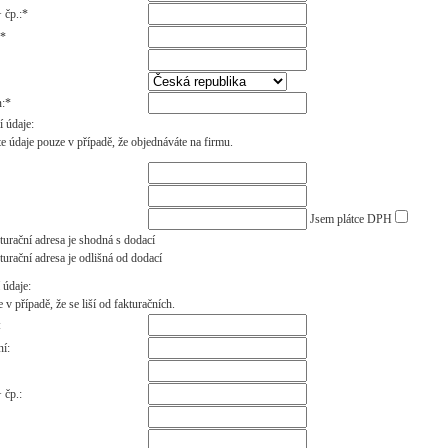
 čp.:*
:*
n:*
 údaje:
e údaje pouze v případě, že objednáváte na firmu.
Jsem plátce DPH
urační adresa je shodná s dodací
urační adresa je odlišná od dodací
 údaje:
 v případě, že se liší od fakturačních.
:
ní:
 čp.: