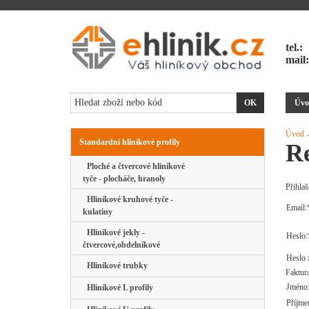
tel.:
mail
Úvo
Úvod
→
Standardní hliníkové profily
Re
Ploché a čtvercové hliníkové
tyče - plocháče, hranoly
Přihlaš
Hliníkové kruhové tyče -
Email:
kulatiny
Hliníkové jekly -
Heslo:
čtvercové,obdelníkové
Heslo 
Hliníkové trubky
Faktura
Jméno
Hliníkové L profily
Příjme