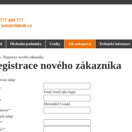
777 489 777
:
info@ehlinik.cz
d
Obchodní podmínky
Ceníky
Jak nakupovat
Technické informace
 Registrace nového zákazníka
gistrace nového zákazníka
ovací údaje:
*
Email slouží jako login
*
Minimálně 6 znaků
znovu:*
ční údaje:
:*
ní:*