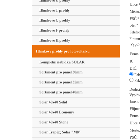
Hliníkové U profily
Ulice +
Hliníkové T profily
Město
PSČ:*
Hliníkové C profily
Stát:*
Hliníkové F profily
Telefo
Firemní
Hliníkové H profily
Vyplňt
Hliníkové profily pro fotovoltaiku
Firma:
IČ:
Kompletní nabídka SOLAR
DIČ:
Sortiment pro panel 30mm
Fakt
Fakt
Sortiment pro panel 35mm
Dodací
Sortiment pro panel 40mm
Vyplňte
Jméno
Solar 40x40 Solid
Příjme
Solar 40x40 Economy
Firma:
Solar 40x40 Stone
Ulice +
Město:
Solar Trapéz; Solar "M8"
PSČ: