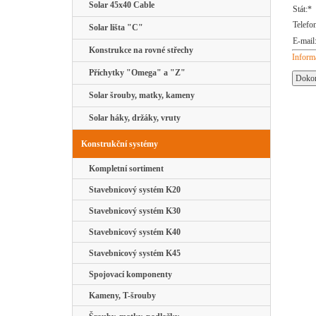
Solar 45x40 Cable
Stát:*
Telefo
Solar lišta "C"
E-mail
Konstrukce na rovné střechy
Inform
Příchytky "Omega" a "Z"
Solar šrouby, matky, kameny
Solar háky, držáky, vruty
Konstrukční systémy
Kompletní sortiment
Stavebnicový systém K20
Stavebnicový systém K30
Stavebnicový systém K40
Stavebnicový systém K45
Spojovací komponenty
Kameny, T-šrouby