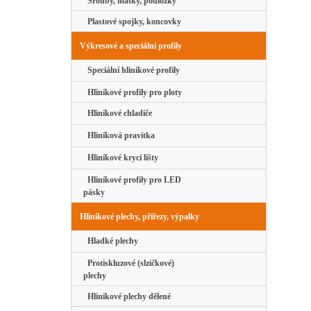
Šrouby, matky, podložky
Plastové spojky, koncovky
Výkresové a speciální profily
Speciální hliníkové profily
Hliníkové profily pro ploty
Hliníkové chladiče
Hliníková pravítka
Hliníkové krycí lišty
Hliníkové profily pro LED
pásky
Hliníkové plechy, přířezy, výpalky
Hladké plechy
Protiskluzové (slzičkové)
plechy
Hliníkové plechy dělené