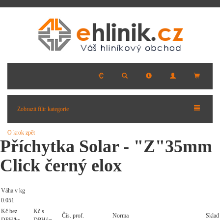
Zobrazit filtr kategorie
O krok zpět
Příchytka Solar - "Z"35mm
Click černý elox
Váha v kg
0.051
Kč bez
Kč s
Čís. prof.
Norma
Sklad