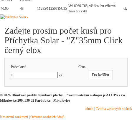
DPH/ks
DPH/ks
AW 6060 T66, vč. šroubu válcová
40,00
48
11285/11250TR/C35
ok
hlava Torx 40
Zadejte prosím počet kusů pro
Příchytka Solar - "Z"35mm Click
černý elox
Počet kusů
Cena
Do košíku
ks
© 2026 Hliníkové profily, hliníkové plechy | Provozovatelem e-shopu je ALUPA s.r.o. |
Mikulovice 200, 530 02 Pardubice - Mikulovice
admin
|
Tvorba webových stránek
Nastavení soukromí
|
Ochrana osobních údajů