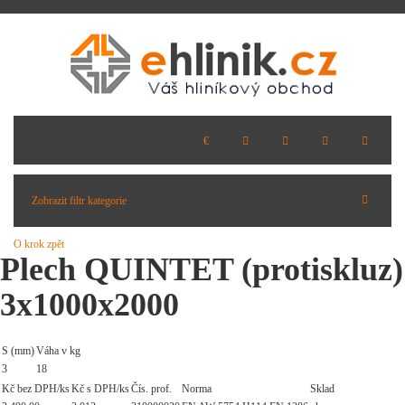
Zobrazit filtr kategorie
O krok zpět
Plech QUINTET (protiskluz)
3x1000x2000
S (mm)
Váha v kg
3
18
Kč bez DPH/ks
Kč s DPH/ks
Čís. prof.
Norma
Sklad