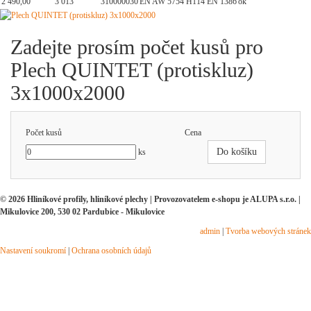
2 490,00
3 013
310000030
EN AW 5754 H114 EN 1386
ok
Zadejte prosím počet kusů pro
Plech QUINTET (protiskluz)
3x1000x2000
Počet kusů
Cena
Do košíku
ks
© 2026 Hliníkové profily, hliníkové plechy | Provozovatelem e-shopu je ALUPA s.r.o. |
Mikulovice 200, 530 02 Pardubice - Mikulovice
admin
|
Tvorba webových stránek
Nastavení soukromí
|
Ochrana osobních údajů