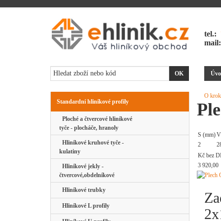
tel.:
mail
Úvo
O krok
Standardní hliníkové profily
Pl
Ploché a čtvercové hliníkové
tyče - plocháče, hranoly
S (mm)
V
Hliníkové kruhové tyče -
2
2
kulatiny
Kč bez D
3 920,00
Hliníkové jekly -
čtvercové,obdelníkové
Hliníkové trubky
Za
Hliníkové L profily
2x