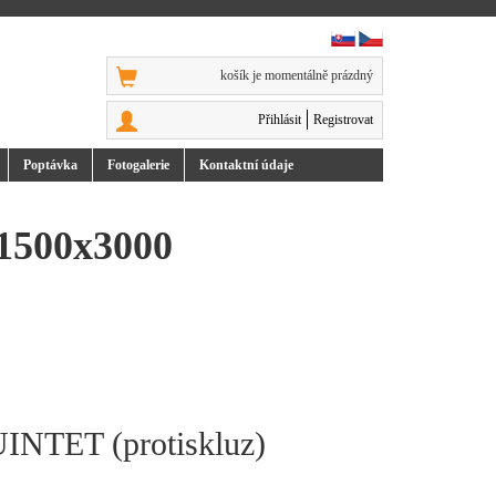
košík je momentálně prázdný
Přihlásit
Registrovat
Poptávka
Foto
galerie
Kontakt
ní údaje
x1500x3000
UINTET (protiskluz)