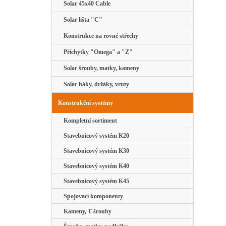
Solar 45x40 Cable
Solar lišta "C"
Konstrukce na rovné střechy
Příchytky "Omega" a "Z"
Solar šrouby, matky, kameny
Solar háky, držáky, vruty
Konstrukční systémy
Kompletní sortiment
Stavebnicový systém K20
Stavebnicový systém K30
Stavebnicový systém K40
Stavebnicový systém K45
Spojovací komponenty
Kameny, T-šrouby