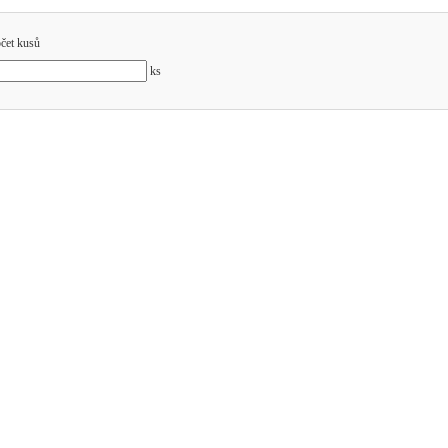
čet kusů
ks