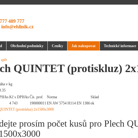
777 489 777
:
info@ehlinik.cz
d
Obchodní podmínky
Ceníky
Jak nakupovat
Technické informace
 zpět
ech QUINTET (protiskluz) 2
áha v kg
8.35
PH/ks
Kč s DPH/ks
Čís. prof.
Norma
Sklad
4 743
190000011
EN AW 5754 H114 EN 1386
ok
dejte prosím počet kusů pro Plech Q
1500x3000