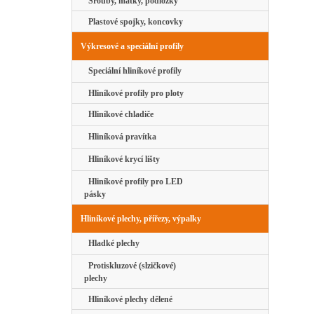
Šrouby, matky, podložky
Plastové spojky, koncovky
Výkresové a speciální profily
Speciální hliníkové profily
Hliníkové profily pro ploty
Hliníkové chladiče
Hliníková pravítka
Hliníkové krycí lišty
Hliníkové profily pro LED
pásky
Hliníkové plechy, přířezy, výpalky
Hladké plechy
Protiskluzové (slzičkové)
plechy
Hliníkové plechy dělené