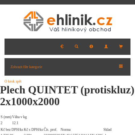
Zobrazit filtr kategorie
O krok zpět
Plech QUINTET (protiskluz)
2x1000x2000
S (mm)
Váha v kg
2
12.1
Kč bez DPH/ks
Kč s DPH/ks
Čís. prof.
Norma
Sklad