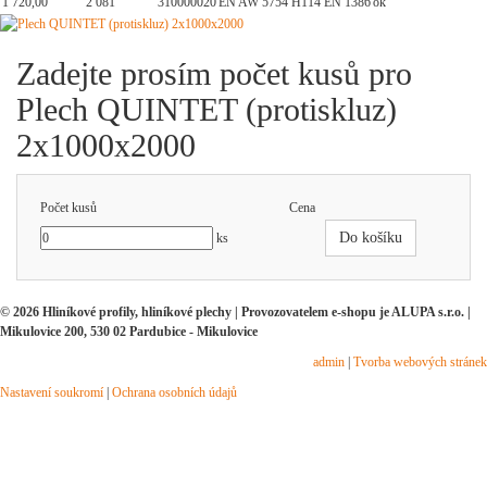
1 720,00
2 081
310000020
EN AW 5754 H114 EN 1386
ok
Zadejte prosím počet kusů pro
Plech QUINTET (protiskluz)
2x1000x2000
Počet kusů
Cena
Do košíku
ks
© 2026 Hliníkové profily, hliníkové plechy | Provozovatelem e-shopu je ALUPA s.r.o. |
Mikulovice 200, 530 02 Pardubice - Mikulovice
admin
|
Tvorba webových stránek
Nastavení soukromí
|
Ochrana osobních údajů