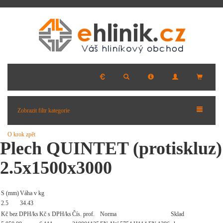
Zobrazit filtr kategorie
O krok zpět
Plech QUINTET (protiskluz)
2.5x1500x3000
S (mm)
Váha v kg
2.5
34.43
Kč bez DPH/ks
Kč s DPH/ks
Čís. prof.
Norma
Sklad