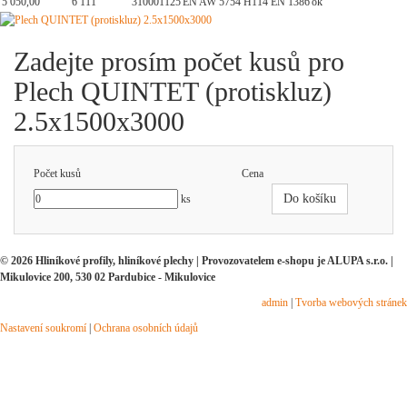
5 050,00
6 111
310001125
EN AW 5754 H114 EN 1386
ok
Zadejte prosím počet kusů pro
Plech QUINTET (protiskluz)
2.5x1500x3000
Počet kusů
Cena
Do košíku
ks
© 2026 Hliníkové profily, hliníkové plechy | Provozovatelem e-shopu je ALUPA s.r.o. |
Mikulovice 200, 530 02 Pardubice - Mikulovice
admin
|
Tvorba webových stránek
Nastavení soukromí
|
Ochrana osobních údajů