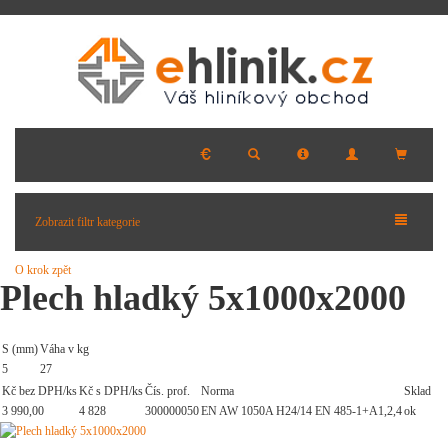
Zobrazit filtr kategorie
O krok zpět
Plech hladký 5x1000x2000
S (mm)
Váha v kg
5
27
Kč bez DPH/ks
Kč s DPH/ks
Čís. prof.
Norma
Sklad
3 990,00
4 828
300000050
EN AW 1050A H24/14 EN 485-1+A1,2,4
ok