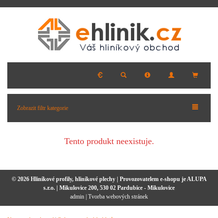
Zobrazit filtr kategorie
Tento produkt neexistuje.
© 2026 Hliníkové profily, hliníkové plechy | Provozovatelem e-shopu je ALUPA
s.r.o. | Mikulovice 200, 530 02 Pardubice - Mikulovice
admin
|
Tvorba webových stránek