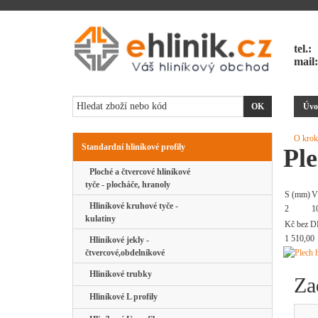
tel.:
mail
Úvo
O krok
Standardní hliníkové profily
Pl
Ploché a čtvercové hliníkové
tyče - plocháče, hranoly
S (mm)
V
Hliníkové kruhové tyče -
2
1
kulatiny
Kč bez D
1 510,00
Hliníkové jekly -
čtvercové,obdelníkové
Hliníkové trubky
Za
Hliníkové L profily