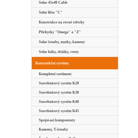
Solar 45x40 Cable
Solar lišta "C"
Konstrukce na rovné střechy
Příchytky "Omega" a "Z"
Solar šrouby, matky, kameny
Solar háky, držáky, vruty
Konstrukční systémy
Kompletní sortiment
Stavebnicový systém K20
Stavebnicový systém K30
Stavebnicový systém K40
Stavebnicový systém K45
Spojovací komponenty
Kameny, T-šrouby