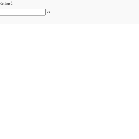
čet kusů
ks