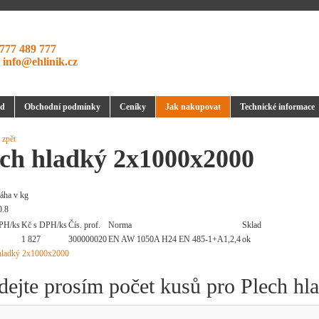
777 489 777
:
info@ehlinik.cz
d
Obchodní podmínky
Ceníky
Jak nakupovat
Technické informace
 zpět
ech hladký 2x1000x2000
áha v kg
0.8
PH/ks
Kč s DPH/ks
Čís. prof.
Norma
Sklad
1 827
300000020
EN AW 1050A H24 EN 485-1+A1,2,4
ok
dejte prosím počet kusů pro Plech h