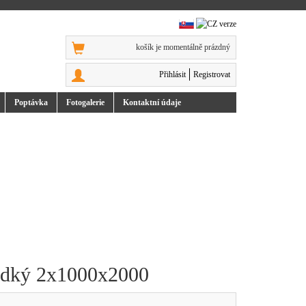
košík je momentálně prázdný
Přihlásit
Registrovat
Poptávka
Foto
galerie
Kontakt
ní údaje
ladký 2x1000x2000