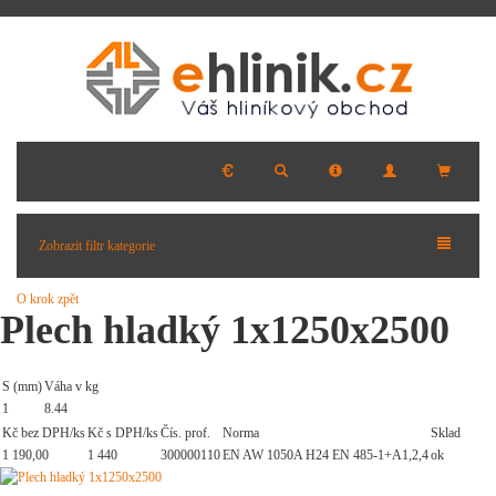
Zobrazit filtr kategorie
O krok zpět
Plech hladký 1x1250x2500
S (mm)
Váha v kg
1
8.44
Kč bez DPH/ks
Kč s DPH/ks
Čís. prof.
Norma
Sklad
1 190,00
1 440
300000110
EN AW 1050A H24 EN 485-1+A1,2,4
ok