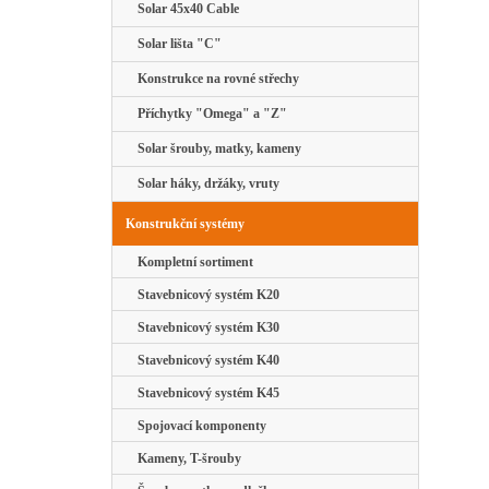
Solar 45x40 Cable
Solar lišta "C"
Konstrukce na rovné střechy
Příchytky "Omega" a "Z"
Solar šrouby, matky, kameny
Solar háky, držáky, vruty
Konstrukční systémy
Kompletní sortiment
Stavebnicový systém K20
Stavebnicový systém K30
Stavebnicový systém K40
Stavebnicový systém K45
Spojovací komponenty
Kameny, T-šrouby