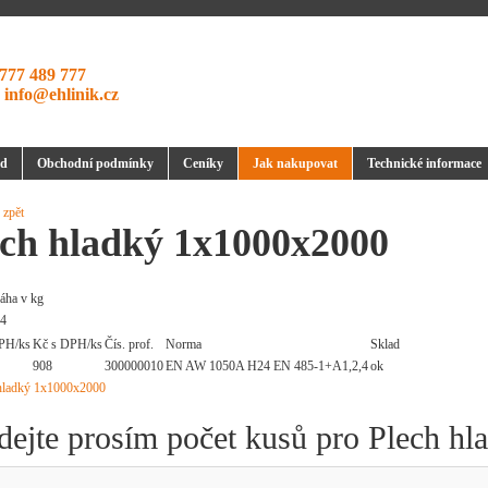
777 489 777
:
info@ehlinik.cz
d
Obchodní podmínky
Ceníky
Jak nakupovat
Technické informace
 zpět
ech hladký 1x1000x2000
áha v kg
.4
PH/ks
Kč s DPH/ks
Čís. prof.
Norma
Sklad
908
300000010
EN AW 1050A H24 EN 485-1+A1,2,4
ok
dejte prosím počet kusů pro Plech h