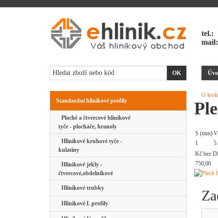
tel.:
mail
Úvo
O krok
Standardní hliníkové profily
Pl
Ploché a čtvercové hliníkové
tyče - plocháče, hranoly
S (mm)
V
Hliníkové kruhové tyče -
1
5
kulatiny
Kč bez D
750,00
Hliníkové jekly -
čtvercové,obdelníkové
Hliníkové trubky
Za
Hliníkové L profily