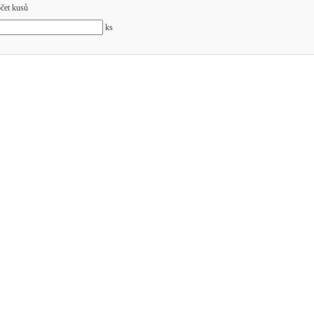
čet kusů
ks