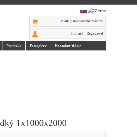
košík je momentálně prázdný
Přihlásit
Registrovat
Poptávka
Foto
galerie
Kontakt
ní údaje
ladký 1x1000x2000