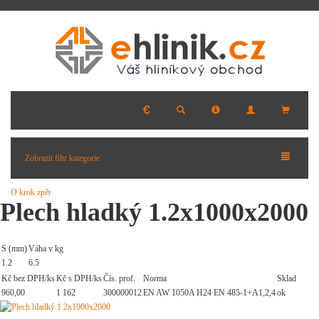
Zobrazit filtr kategorie
O krok zpět
Plech hladký 1.2x1000x2000
S (mm)
Váha v kg
1.2
6.5
Kč bez DPH/ks
Kč s DPH/ks
Čís. prof.
Norma
Sklad
960,00
1 162
300000012
EN AW 1050A H24 EN 485-1+A1,2,4
ok