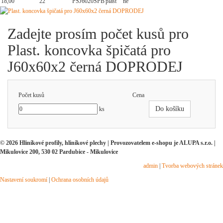
18,00
22
PSJ6020SPB
plast
ne
Zadejte prosím počet kusů pro
Plast. koncovka špičatá pro
J60x60x2 černá DOPRODEJ
Počet kusů
Cena
Do košíku
ks
© 2026 Hliníkové profily, hliníkové plechy | Provozovatelem e-shopu je ALUPA s.r.o. |
Mikulovice 200, 530 02 Pardubice - Mikulovice
admin
|
Tvorba webových stránek
Nastavení soukromí
|
Ochrana osobních údajů