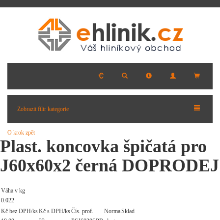
Zobrazit filtr kategorie
O krok zpět
Plast. koncovka špičatá pro
J60x60x2 černá DOPRODEJ
Váha v kg
0.022
Kč bez DPH/ks
Kč s DPH/ks
Čís. prof.
Norma
Sklad