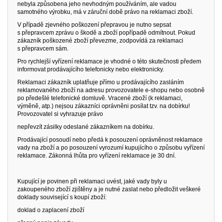
nebyla způsobena jeho nevhodným používáním, ale vadou
samotného výrobku, má v záruční době právo na reklamaci zboží.
V případě zjevného poškození přepravou je nutno sepsat
s přepravcem zprávu o škodě a zboží popřípadě odmítnout. Pokud
zákazník poškozené zboží převezme, zodpovídá za reklamaci
s přepravcem sám.
Pro rychlejší vyřízení reklamace je vhodné o této skutečnosti předem
informovat prodávajícího telefonicky nebo elektronicky.
Reklamaci zákazník uplatňuje přímo u prodávajícího zasláním
reklamovaného zboží na adresu provozovatele e-shopu nebo osobně
po předešlé telefonické domluvě. Vracené zboží (k reklamaci,
výměně, atp.) nejsou zákazníci oprávněni posílat tzv. na dobírku!
Provozovatel si vyhrazuje právo
nepřevzít zásilky odeslané zákazníkem na dobírku.
Prodávající posoudí nebo předá k posouzení oprávněnost reklamace
vady na zboží a po posouzení vyrozumí kupujícího o způsobu vyřízení
reklamace. Zákonná lhůta pro vyřízení reklamace je 30 dní.
Kupující je povinen při reklamaci uvést, jaké vady byly u
zakoupeného zboží zjištěny a je nutné zaslat nebo předložit veškeré
doklady související s koupí zboží:
doklad o zaplacení zboží