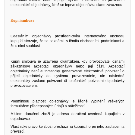
objednání mailem bude kupující vyzván k následnému provedení
elektronické objednávky, čímž se teprve objednávka stane závaznou.
Kupní smlouva
Odesláním objednávky prostřednictvím internetového obchodu
kupující stvrzuje, že se seznámil s těmito obchodními podmínkami a
že s nimi souhlasí.
Kupní smlouva je uzavřena okamžikem, kdy provozovatel oznámí
zákazníkovi akceptaci objednávky nebo její části. Akceptací
objednávky není automaticky generované elektronické potvrzení o
přijetí objednávky do systému provozovatele, ale následné
elektronicky zaslané potvrzení či telefonické potvrzení objednávky
provozovatelem.
Podmínkou platnosti objednávky je řádné vyplnění veškerých
formulářem předepsaných údajů a náležitostí.
Místem doručení zboží je adresa doručení uvedená kupujícím v
objednávce.
Vlastnické právo ke zboží přechází na kupujícího po jeho zaplacení a
převzetí.