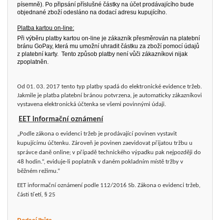
písemně). Po připsání příslušné částky na účet prodávajícího bude
objednané zboží odesláno na dodací adresu kupujícího.
Platba kartou on-line:
Při výběru platby kartou on-line je zákazník přesměrován na platební
bránu GoPay, která mu umožní uhradit částku za zboží pomocí údajů
z platební karty. Tento způsob platby není vůči zákazníkovi nijak
zpoplatněn.
Od 01. 03. 2017 tento typ platby spadá do elektronické evidence tržeb.
Jakmile je platba platební bránou potvrzena, je automaticky zákazníkovi
vystavena elektronická účtenka se všemi povinnými údaji.
EET informační oznámení
„Podle zákona o evidenci tržeb je prodávající povinen vystavit
kupujícímu účtenku. Zároveň je povinen zaevidovat přijatou tržbu u
správce daně online; v případě technického výpadku pak nejpozději do
48 hodin.“, eviduje-li poplatník v daném pokladním místě tržby v
běžném režimu.“
EET informační oznámení podle 112/2016 Sb. Zákona o evidenci tržeb,
části třetí, § 25