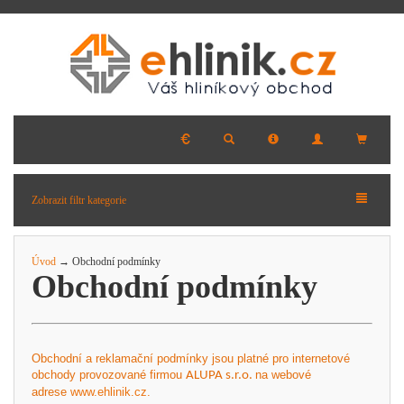
Zobrazit filtr kategorie
Úvod
→ Obchodní podmínky
Obchodní podmínky
Obchodní a reklamační podmínky jsou platné pro internetové
obchody
provozované firmou
na webové
ALUPA s.r.o.
adrese
www.ehlinik.cz
.