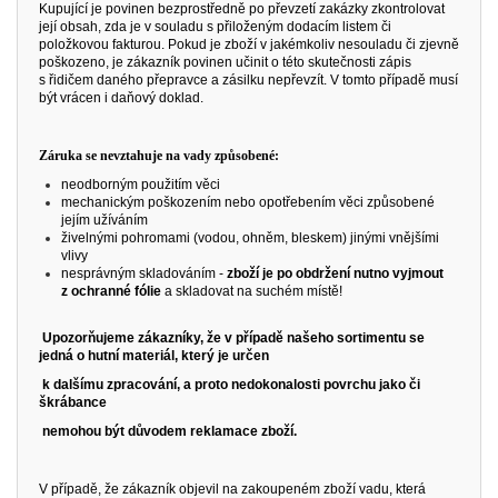
Kupující je povinen bezprostředně po převzetí zakázky zkontrolovat
její obsah, zda je v souladu s přiloženým dodacím listem či
položkovou fakturou. Pokud je zboží v jakémkoliv nesouladu či zjevně
poškozeno, je zákazník povinen učinit o této skutečnosti zápis
s řidičem daného přepravce a zásilku nepřevzít. V tomto případě musí
být vrácen i daňový doklad.
Záruka se nevztahuje na vady způsobené:
neodborným použitím věci
mechanickým poškozením nebo opotřebením věci způsobené
jejím užíváním
živelnými pohromami (vodou, ohněm, bleskem)
jinými vnějšími
vlivy
nesprávným skladováním -
zboží je po obdržení nutno vyjmout
z ochranné fólie
a skladovat
na suchém místě!
Upozorňujeme zákazníky, že v případě našeho sortimentu se
jedná o hutní materiál, který je určen
k dalšímu zpracování, a proto nedokonalosti povrchu jako či
škrábance
nemohou být důvodem reklamace zboží.
V případě, že zákazník objevil na zakoupeném zboží vadu, která