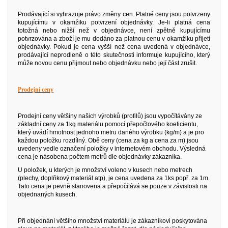
Prodávající si vyhrazuje právo změny cen. Platné ceny jsou potvrzeny
kupujícímu v okamžiku potvrzení objednávky. Je-li platná cena
totožná nebo nižší než v objednávce, není zpětně kupujícímu
potvrzována a zboží je mu dodáno za platnou cenu v okamžiku přijetí
objednávky. Pokud je cena vyšší než cena uvedená v objednávce,
prodávající neprodleně o této skutečnosti informuje kupujícího, který
může novou cenu přijmout nebo objednávku nebo její část zrušit.
Prodejní ceny
Prodejní ceny většiny našich výrobků (profilů) jsou vypočítávány ze
základní ceny za 1kg materiálu pomocí přepočtového koeficientu,
který uvádí hmotnost jednoho metru daného výrobku (kg/m) a je pro
každou položku rozdílný. Obě ceny (cena za kg a cena za m) jsou
uvedeny vedle označení položky v internetovém obchodu. Výsledná
cena je násobena počtem metrů dle objednávky zákazníka.
U položek, u kterých je množství voleno v kusech nebo metrech
(plechy, doplňkový materiál atp), je cena uvedena za 1ks popř. za 1m.
Tato cena je pevně stanovena a přepočítává se pouze v závislosti na
objednaných kusech.
Při objednání většího množství materiálu je zákazníkovi poskytována