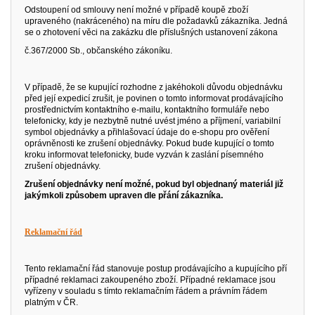
Odstoupení od smlouvy není možné v případě koupě zboží
upraveného (nakráceného) na míru dle požadavků zákazníka. Jedná
se o zhotovení věci na zakázku dle příslušných ustanovení zákona
č.367/2000 Sb., občanského zákoníku.
V případě, že se kupující rozhodne z jakéhokoli důvodu objednávku
před její expedicí zrušit, je povinen o tomto informovat prodávajícího
prostřednictvím kontaktního e-mailu, kontaktního formuláře nebo
telefonicky, kdy je nezbytně nutné uvést jméno a příjmení, variabilní
symbol objednávky a přihlašovací údaje do e-shopu pro ověření
oprávněnosti ke zrušení objednávky. Pokud bude kupující o tomto
kroku informovat telefonicky, bude vyzván k zaslání písemného
zrušení objednávky.
Zrušení objednávky není možné, pokud byl objednaný materiál již
jakýmkoli způsobem upraven dle přání zákazníka.
Reklamační řád
Tento reklamační řád stanovuje postup prodávajícího a kupujícího pří
případné reklamaci zakoupeného zboží. Případné reklamace jsou
vyřízeny v souladu s tímto reklamačním řádem a právním řádem
platným v ČR.