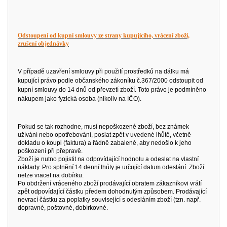
Odstoupení od kupní smlouvy ze strany kupujícího, vrácení zboží,
zrušení objednávky
V případě uzavření smlouvy při použití prostředků na dálku má
kupující právo podle občanského zákoníku č.367/2000 odstoupit od
kupní smlouvy do 14 dnů od převzetí zboží. Toto právo je podmíněno
nákupem jako fyzická osoba (nikoliv na IČO).
Pokud se tak rozhodne, musí nepoškozené zboží, bez známek
užívání nebo opotřebování, poslat zpět v uvedené lhůtě, včetně
dokladu o koupi (faktura) a řádně zabalené, aby nedošlo k jeho
poškození při přepravě.
Zboží je nutno pojistit na odpovídající hodnotu a odeslat na vlastní
náklady. Pro splnění 14 denní lhůty je určující datum odeslání. Zboží
nelze vracet na dobírku.
Po obdržení vráceného zboží prodávající obratem zákazníkovi vrátí
zpět odpovídající částku předem dohodnutým způsobem. Prodávající
nevrací částku za poplatky související s odesláním zboží (tzn. např.
dopravné, poštovné, dobírkovné.