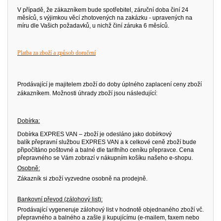
V případě, že zákazníkem bude spotřebitel, záruční doba činí 24
měsíců, s výjimkou věcí zhotovených na zakázku - upravených na
míru dle Vašich požadavků, u nichž činí záruka 6 měsíců.
Platba za zboží a způsob doručení
Prodávající je majitelem zboží do doby úplného zaplacení ceny zboží
zákazníkem. Možnosti úhrady zboží jsou následující:
Dobírka:
Dobírka EXPRES VAN – zboží je odesláno jako dobírkový
balík přepravní službou EXPRES VAN a k celkové ceně zboží bude
připočítáno poštovné a balné dle tarifního ceníku přepravce. Cena
přepravného se Vám zobrazí v nákupním košíku našeho e-shopu.
Osobně:
Zákazník si zboží vyzvedne osobně na prodejně.
Bankovní převod (zálohový list):
Prodávající vygeneruje zálohový list v hodnotě objednaného zboží vč.
přepravného a balného a zašle ji kupujícímu (e-mailem, faxem nebo