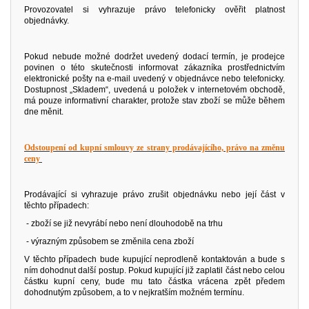
Provozovatel si vyhrazuje právo telefonicky ověřit platnost
objednávky.
Pokud nebude možné dodržet uvedený dodací termín, je prodejce
povinen o této skutečnosti informovat zákazníka prostřednictvím
elektronické pošty na e-mail uvedený v objednávce nebo telefonicky.
Dostupnost „Skladem“, uvedená u položek v internetovém obchodě,
má pouze informativní charakter, protože stav zboží se může během
dne měnit.
Odstoupení od kupní smlouvy ze strany prodávajícího, právo na změnu
ceny
Prodávající si vyhrazuje právo zrušit objednávku nebo její část v
těchto případech:
- zboží se již nevyrábí nebo není dlouhodobě na trhu
- výrazným způsobem se změnila cena zboží
V těchto případech bude kupující neprodleně kontaktován a bude s
ním dohodnut další postup. Pokud kupující již zaplatil část nebo celou
částku kupní ceny, bude mu tato částka vrácena zpět předem
dohodnutým způsobem, a to v nejkratším možném termínu.