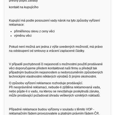
přesný popis závady
kontakt na kupujícího
Kupující má podle posouzení vady nárok na tyto způsoby vyřízení
reklamace:
přiměřenou slevu z ceny věci
výměnu věci
Pokud není možná ani jedna z výše uvedených možností, má právo
na odstoupení od smlouvy a vrácení zaplacené částky.
V případě pochybností či nejasností s možnostmi použití prodávané
věci doporučujeme předem kontaktovat naši firmu a předejít tak
případným budoucím nejasnostem a nedorozuměním způsobených
technickými vlastnostmi některých výrobků či jinými okolnostmi.
O způsobu vyřízení reklamace rozhoduje prodávající.
Při neoprávněné reklamaci, nebude-li zjištěna reklamovaná vada,
nebo půjde-li o vadu, na kterou se nevztahuje poskytnutá záruka,
může prodávající požadovat úhradu veškerých vzniklých nákladů.
Případné reklamace budou vyřízeny v souladu s těmito VOP -
reklamačním řádem provozovatele a platným právním řádem ČR.