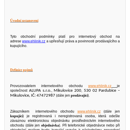
Úvodní ustanovení
Tyto obchodní podmínky platí pro internetový obchod na
adrese
www.ehlinik.cz
a upřesňují práva a povinnosti prodávajícího a
kupujícího.
Definice pojmů
Provozovatelem internetového obchodu
www.ehlinik.cz
je
společnost
ALUPA s.r.o.
,
Mikulovice 200
,
530 02 Pardubice –
Mikulovice, IČ: 47472987
(dále jen
prodávající
).
Zákazníkem internetového obchodu
www.ehlinik.cz
(dále jen
kupující
) je registrovaná i neregistrovaná osoba, která odešle
závaznou elektronickou objednávku prostřednictvím internetového
obchodu (dále jen
objednávka
). Při telefonické objednávce nebo při