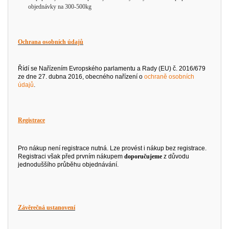
objednávky na 300-500kg
Ochrana osobních údajů
Řídí se Nařízením Evropského parlamentu a Rady (EU) č. 2016/679
ze dne 27. dubna 2016, obecného nařízení o
ochraně osobních
údajů
.
Registrace
Pro nákup není registrace nutná. Lze provést i nákup bez registrace.
Registraci však před prvním nákupem
doporučujeme
z důvodu
jednoduššího průběhu objednávání.
Závěrečná ustanovení