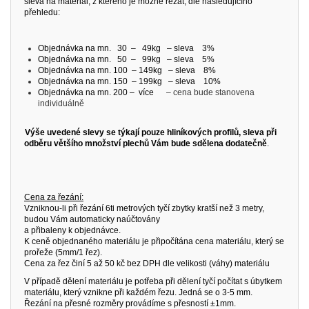
sleva na materiál, z kterého je možné řezat, dle následujícího
přehledu:
Objednávka na mn.
30
–
49kg
– sleva
3
%
Objednávka na mn.
50
–
99kg
– sleva
5
%
Objednávka na mn. 100
– 149kg
– sleva
8
%
Objednávka na mn. 150
– 199kg
– sleva
10
%
Objednávka na mn. 200
–
více
– cena bude stanovena
individuálně
Výše uvedené slevy se týkají pouze hliníkových profilů, sleva při
odběru většího množství plechů Vám bude sdělena dodatečně
.
Cena za řezání:
Vzniknou-li při řezání 6ti metrových tyčí zbytky kratší než 3 metry,
budou Vám automaticky naúčtovány
a přibaleny k objednávce.
K ceně objednaného materiálu je připočítána cena materiálu, který se
prořeže (5mm/1 řez).
Cena za řez činí 5 až 50 kč bez DPH dle velikosti (váhy) materiálu
V případě dělení materiálu je potřeba při dělení tyčí počítat s úbytkem
materiálu, který vznikne při každém řezu. Jedná se o 3-5 mm.
Řezání na přesné rozměry provádíme s přesností ±1mm.