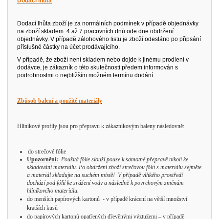
Dodací lhůta
Dodací lhůta zboží je za normálních podmínek v případě objednávky
na zboží skladem
4
až 7 pracovních dnů ode dne obdržení
objednávky. V případě zálohového listu je zboží odesláno po připsání
příslušné částky na účet prodávajícího.
V případě, že zboží není skladem nebo dojde k jinému prodlení v
dodávce, je zákazník o této skutečnosti předem informován s
podrobnostmi o nejbližším možném termínu dodání.
Zbůsob balení a použité materiály
Hliníkové profily jsou pro přepravu k zákazníkovým baleny následovně:
do strečové fólie
U
pozornění:
Použitá fólie slouží pouze k samotné přepravě nikoli ke
skladování materiálu. Po obdržení zboží strečovou fólii s materiálu sejměte
a materiál skladujte na suchém místě!
V případě vlhkého prostředí
dochází pod fólií ke srážení vody a následně k povrchovým změnám
hliníkového materiálu.
do menších papírových kartonů
- v případě krácení na větší množství
kratších kusů
do papírových kartonů opatřených dřevěnými výztužemi – v případě