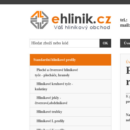
tel.:
mail
Úvo
Standardní hliníkové profily
Úv
Ploché a čtvercové hliníkové
tyče - plocháče, hranoly
Hliníkové kruhové tyče -
kulatiny
K 
Hliníkové jekly -
pr
čtvercové,obdelníkové
Hliníkové trubky
Na
ne
Hliníkové L profily