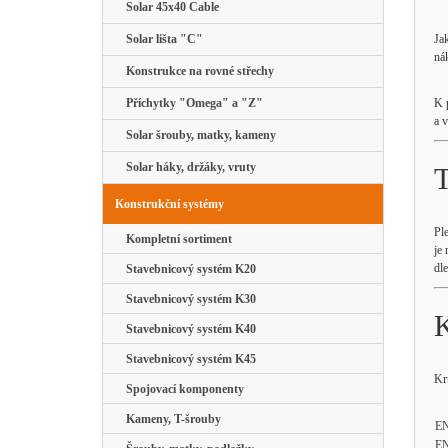
Solar 45x40 Cable
Solar lišta "C"
Ja
nák
Konstrukce na rovné střechy
Příchytky "Omega" a "Z"
K 
a 
Solar šrouby, matky, kameny
Solar háky, držáky, vruty
T
Konstrukční systémy
Pl
Kompletní sortiment
je
dl
Stavebnicový systém K20
Stavebnicový systém K30
K
Stavebnicový systém K40
Stavebnicový systém K45
Kr
Spojovací komponenty
Kameny, T-šrouby
EN
EN