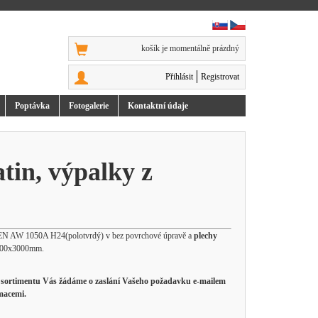
košík je momentálně prázdný
Přihlásit
Registrovat
Poptávka
Foto
galerie
Kontakt
ní údaje
atin, výpalky z
le EN AW 1050A H24(polotvrdý) v bez povrchové úpravě a
plechy
1500x3000mm.
to sortimentu Vás žádáme o zaslání Vašeho požadavku e-mailem
macemi.