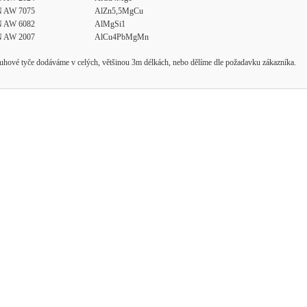
 AW 7075
AlZn5,5MgCu
 AW 6082
AlMgSi1
 AW 2007
AlCu4PbMgMn
uhové tyče dodáváme v celých, většinou 3m délkách, nebo dělíme dle požadavku zákazníka.