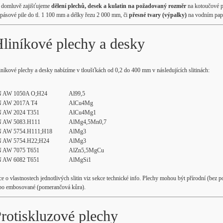
 domluvě zajišťujeme
dělení plechů, desek a kulatin na požadovaný rozměr
na kotoučové p
 pásové pile do tl. 1 100 mm a délky řezu 2 000 mm, či
přesné tvary (výpalky)
na vodním pap
liníkové plechy a desky
iníkové plechy a desky nabízíme v tloušťkách od 0,2 do 400 mm v následujících slitinách:
 AW 1050A O;H24
Al99,5
 AW 2017A T4
AlCu4Mg
 AW 2024 T351
AlCu4Mg1
 AW 5083.H111
AlMg4,5Mn0,7
 AW 5754.H111;H18
AlMg3
 AW 5754.H22;H24
AlMg3
 AW 7075 T651
AlZn5,5MgCu
 AW 6082 T651
AlMgSi1
ce o vlastnostech jednotlivých slitin viz sekce technické info. Plechy mohou být přírodní (bez
bo embosované (pomerančová kůra).
rotiskluzové plechy