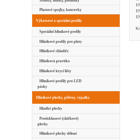
Šrouby, matky, podložky
EN
Plastové spojky, koncovky
EN
EN
Výkresové a speciální profily
Kr
Speciální hliníkové profily
Hliníkové profily pro ploty
Hliníkové chladiče
Hliníková pravítka
Hliníkové krycí lišty
Hliníkové profily pro LED
pásky
Hliníkové plechy, přířezy, výpalky
Hladké plechy
Protiskluzové (slzičkové)
plechy
Hliníkové plechy dělené