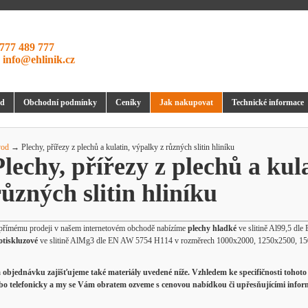
777 489 777
:
info@ehlinik.cz
d
Obchodní podmínky
Ceníky
Jak nakupovat
Technické informace
od
→ Plechy, přířezy z plechů a kulatin, výpalky z různých slitin hliníku
Plechy, přířezy z plechů a kul
různých slitin hliníku
přímému prodeji v našem internetovém obchodě nabízíme
plechy hladké
ve slitině Al99,5 d
otiskluzové
ve slitině AlMg3 dle EN AW 5754 H114 v rozměrech 1000x2000, 1250x2500, 
 objednávku zajišťujeme také materiály uvedené níže. Vzhledem ke specifičnosti toho
bo telefonicky a my se Vám obratem ozveme s cenovou nabídkou či upřesňujícími infor