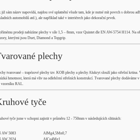
k již sám název napovídá, najdou své uplatnění všude tam, kde je nutné mít povrch s dobrou adh
ladních automobilů atd.), ale například také v interiérech jako dekorační prvek.
přímému prodeji nabízíme plechy v síle 1,5 – 8mm, vzor Quintet dle EN AW-5754 H114. Na objed
vzory, kterými jsou Duet, Diamond a Topgrip.
varované plechy
echy tvarované – trapézové plechy tzv. KOB plechy a plechy Alukryt slouží jako střešní krtin
 nízká hmotnost, která má vliv na odlehčení střešních konstrukcí. Tvarované plechy dodáváme 
e vzorníku RAL.
ruhové tyče
uhové tyče jsme v schopni zajistit v průměru 12 - 750mm v následujících slitinách:
 AW 5083
AlMg4,5Mn0,7
 AW 2024
AlCu4Mg1