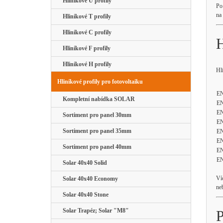
Hliníkové U profily
Po
na
Hliníkové T profily
Hliníkové C profily
H
Hliníkové F profily
Hliníkové H profily
Hl
Hliníkové profily pro fotovoltaiku
EN
Kompletní nabídka SOLAR
EN
EN
Sortiment pro panel 30mm
EN
Sortiment pro panel 35mm
EN
EN
Sortiment pro panel 40mm
EN
EN
Solar 40x40 Solid
Ví
Solar 40x40 Economy
ne
Solar 40x40 Stone
Solar Trapéz; Solar "M8"
P