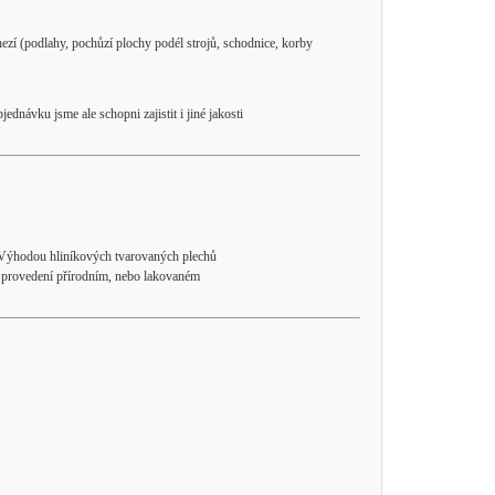
ezí (podlahy, pochůzí plochy podél strojů, schodnice, korby
návku jsme ale schopni zajistit i jiné jakosti
a. Výhodou hliníkových tvarovaných plechů
v provedení přírodním, nebo lakovaném