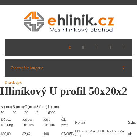
Zobrazit filtr kategorie
O krok zpět
Hliníkový U profil 50x20x2
A (mm)
B (mm)
C (mm)
S (mm)
L (mm)
50
20
20
2
6000
Kč bez
Kč bez
Kč s
Čís.
Norma
Sklad
DPH/kg
DPH/m
DPH/m
prof.
EN 573-3 AW 6060 T66 EN 755-
180,00
82,62
100
07-0053
ok
1,2,9