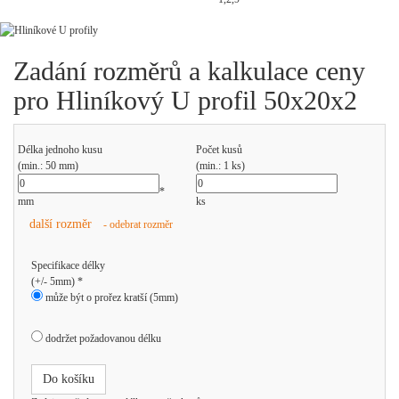
Zadání rozměrů a kalkulace ceny
pro Hliníkový U profil 50x20x2
Délka jednoho kusu
Počet kusů
(min.: 50 mm)
(min.: 1 ks)
*
mm
ks
další rozměr
- odebrat rozměr
Specifikace délky
(+/- 5mm) *
může být o prořez kratší (5mm)
dodržet požadovanou délku
Do košíku