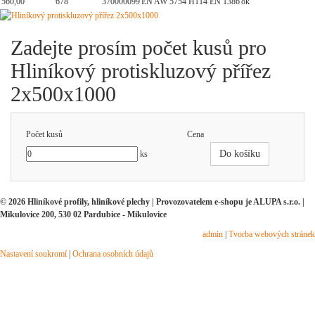
560,00
678
370000099
EN AW 5754 H114 EN 1386
ok
Zadejte prosím počet kusů pro
Hliníkový protiskluzový přířez
2x500x1000
Počet kusů
Cena
Do košíku
ks
© 2026 Hliníkové profily, hliníkové plechy | Provozovatelem e-shopu je ALUPA s.r.o. |
Mikulovice 200, 530 02 Pardubice - Mikulovice
admin
|
Tvorba webových stránek
Nastavení soukromí
|
Ochrana osobních údajů