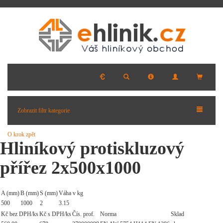
Zobrazit filtr kategorie
O krok zpět
Hliníkový protiskluzový
přířez 2x500x1000
A (mm)
B (mm)
S (mm)
Váha v kg
500
1000
2
3.15
Kč bez DPH/ks
Kč s DPH/ks
Čís. prof.
Norma
Sklad