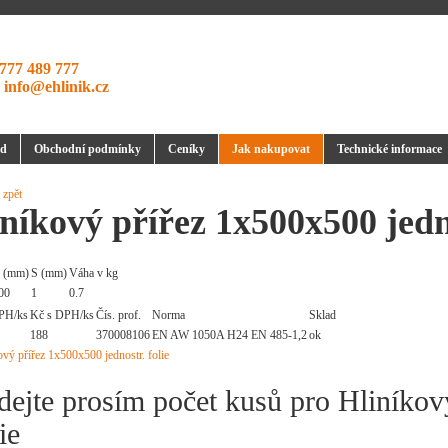
777 489 777
:
info@ehlinik.cz
d
Obchodní podmínky
Ceníky
Jak nakupovat
Technické informace
 zpět
níkový přířez 1x500x500 jedno
 (mm)
S (mm)
Váha v kg
00
1
0.7
PH/ks
Kč s DPH/ks
Čís. prof.
Norma
Sklad
188
370008106
EN AW 1050A H24 EN 485-1,2
ok
dejte prosím počet kusů pro Hliníkov
ie