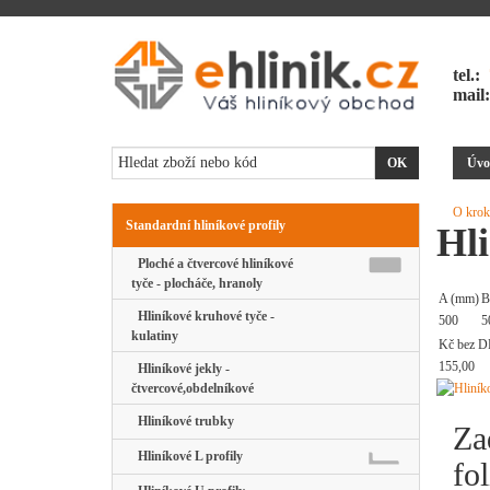
tel.:
mail
Úvo
O krok
Standardní hliníkové profily
Hli
Ploché a čtvercové hliníkové
tyče - plocháče, hranoly
A (mm)
B
Hliníkové kruhové tyče -
500
5
kulatiny
Kč bez D
155,00
Hliníkové jekly -
čtvercové,obdelníkové
Hliníkové trubky
Za
Hliníkové L profily
fol