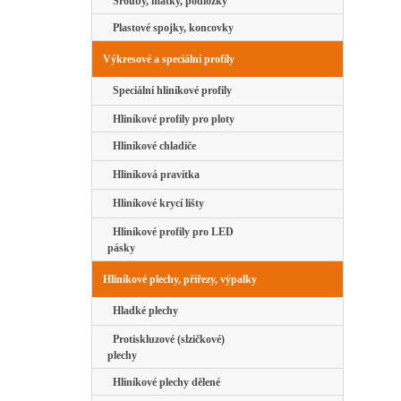
Šrouby, matky, podložky
Plastové spojky, koncovky
Výkresové a speciální profily
Speciální hliníkové profily
Hliníkové profily pro ploty
Hliníkové chladiče
Hliníková pravítka
Hliníkové krycí lišty
Hliníkové profily pro LED
pásky
Hliníkové plechy, přířezy, výpalky
Hladké plechy
Protiskluzové (slzičkové)
plechy
Hliníkové plechy dělené