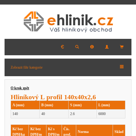
Zobrazit filtr kategorie
O krok zpět
Hliníkový L profil 140x40x2,6
A (mm)
B (mm)
S (mm)
L (mm)
140
40
2.6
6000
Kč bez
Kč bez
Kč s
Čís.
Norma
Sklad
DPH/kg
DPH/m
DPH/m
prof.