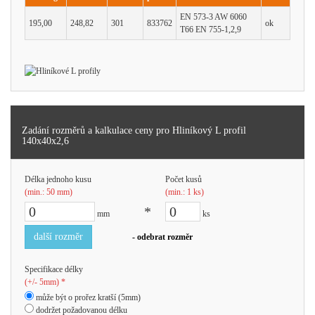
EN 573-3 AW 6060
195,00
248,82
301
833762
ok
T66 EN 755-1,2,9
Zadání rozměrů a kalkulace ceny pro Hliníkový L profil
140x40x2,6
Délka jednoho kusu
Počet kusů
(min.: 50 mm)
(min.: 1 ks)
*
mm
ks
další rozměr
- odebrat rozměr
Specifikace délky
(+/- 5mm) *
může být o prořez kratší (5mm)
dodržet požadovanou délku