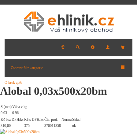
Zobrazit filtr kategorie
O krok zpět
Alobal 0,03x500x20bm
S (mm)
Váha v kg
0.03
0.96
Kč bez DPH/ks
Kč s DPH/ks
Čís. prof.
Norma
Sklad
310,00
375
370011858
ok