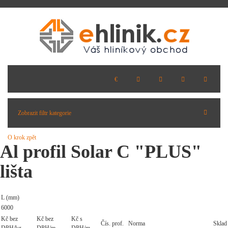
Zobrazit filtr kategorie
O krok zpět
Al profil Solar C "PLUS"
lišta
L (mm)
6000
Kč bez
Kč bez
Kč s
Čís. prof.
Norma
Sklad