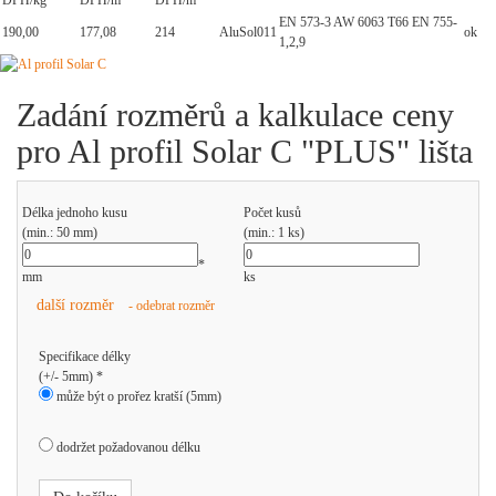
DPH/kg
DPH/m
DPH/m
EN 573-3 AW 6063 T66 EN 755-
190,00
177,08
214
AluSol011
ok
1,2,9
Zadání rozměrů a kalkulace ceny
pro Al profil Solar C "PLUS" lišta
Délka jednoho kusu
Počet kusů
(min.: 50 mm)
(min.: 1 ks)
*
mm
ks
další rozměr
- odebrat rozměr
Specifikace délky
(+/- 5mm) *
může být o prořez kratší (5mm)
dodržet požadovanou délku