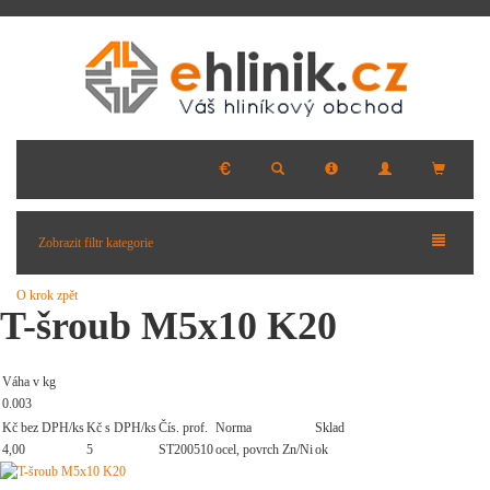
Zobrazit filtr kategorie
O krok zpět
T-šroub M5x10 K20
Váha v kg
0.003
Kč bez DPH/ks
Kč s DPH/ks
Čís. prof.
Norma
Sklad
4,00
5
ST200510
ocel, povrch Zn/Ni
ok