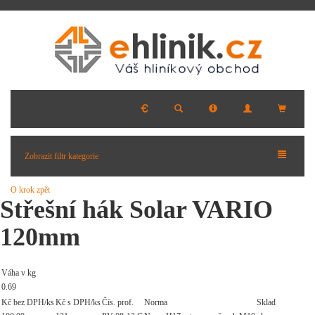
Zobrazit filtr kategorie
O krok zpět
Střešní hák Solar VARIO
120mm
Váha v kg
0.69
Kč bez DPH/ks
Kč s DPH/ks
Čís. prof.
Norma
Sklad