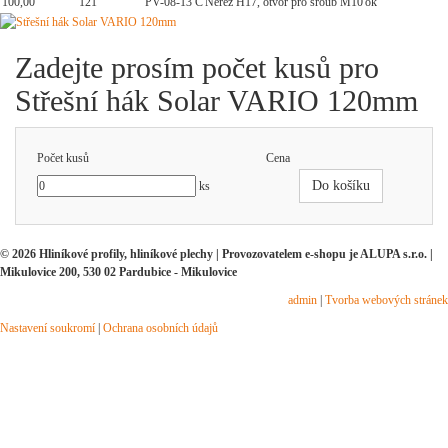
100,00
121
PV-08-13 C
Nerez H17, otvor pro šroub M10
ok
Zadejte prosím počet kusů pro
Střešní hák Solar VARIO 120mm
Počet kusů
Cena
Do košíku
ks
© 2026 Hliníkové profily, hliníkové plechy | Provozovatelem e-shopu je ALUPA s.r.o. |
Mikulovice 200, 530 02 Pardubice - Mikulovice
admin
|
Tvorba webových stránek
Nastavení soukromí
|
Ochrana osobních údajů