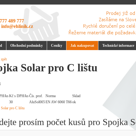
777 489 777
:
info@ehlinik.cz
d
Obchodní podmínky
Ceníky
Jak nakupovat
Technické informace
 zpět
jka Solar pro C lištu
g
PH/ks
Kč s DPH/ks
Čís. prof.
Norma
Sklad
30
AluSol005
EN AW 6060 T66
ok
dejte prosím počet kusů pro Spojka So