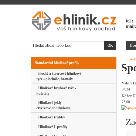
tel.:
mail
Úvo
O krok
Standardní hliníkové profily
Spo
Ploché a čtvercové hliníkové
tyče - plocháče, hranoly
Váha v k
Hliníkové kruhové tyče -
0.034
kulatiny
Kč bez D
25,00
Hliníkové jekly -
čtvercové,obdelníkové
Hliníkové trubky
Za
Hliníkové L profily