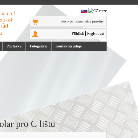
košík je momentálně prázdný
Přihlásit
Registrovat
Poptávka
Foto
galerie
Kontakt
ní údaje
lar pro C lištu