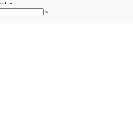
čet kusů
ks