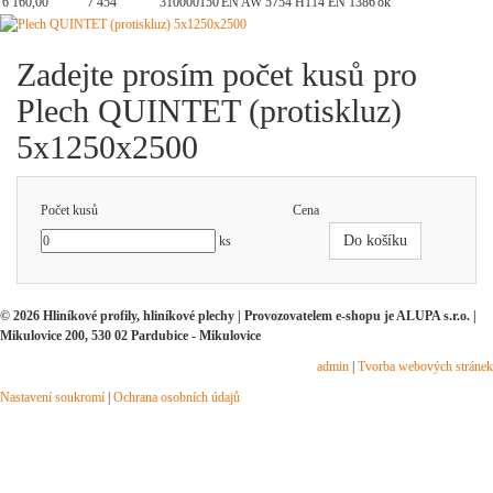
6 160,00
7 454
310000150
EN AW 5754 H114 EN 1386
ok
Zadejte prosím počet kusů pro
Plech QUINTET (protiskluz)
5x1250x2500
Počet kusů
Cena
Do košíku
ks
© 2026 Hliníkové profily, hliníkové plechy | Provozovatelem e-shopu je ALUPA s.r.o. |
Mikulovice 200, 530 02 Pardubice - Mikulovice
admin
|
Tvorba webových stránek
Nastavení soukromí
|
Ochrana osobních údajů