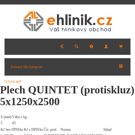
Zobrazit filtr kategorie
O krok zpět
Plech QUINTET (protiskluz)
5x1250x2500
S (mm)
Váha v kg
5
45
Kč bez DPH/ks
Kč s DPH/ks
Čís. prof.
Norma
Sklad