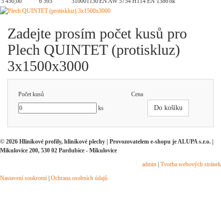
5 450,00
6 595
310001130
EN AW 5754 H114 EN 1386
ok
Zadejte prosím počet kusů pro
Plech QUINTET (protiskluz)
3x1500x3000
Počet kusů
Cena
Do košíku
ks
© 2026 Hliníkové profily, hliníkové plechy | Provozovatelem e-shopu je ALUPA s.r.o. |
Mikulovice 200, 530 02 Pardubice - Mikulovice
admin
|
Tvorba webových stránek
Nastavení soukromí
|
Ochrana osobních údajů