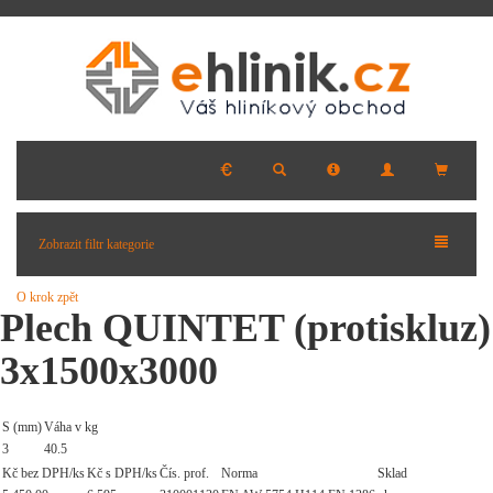
Zobrazit filtr kategorie
O krok zpět
Plech QUINTET (protiskluz)
3x1500x3000
S (mm)
Váha v kg
3
40.5
Kč bez DPH/ks
Kč s DPH/ks
Čís. prof.
Norma
Sklad