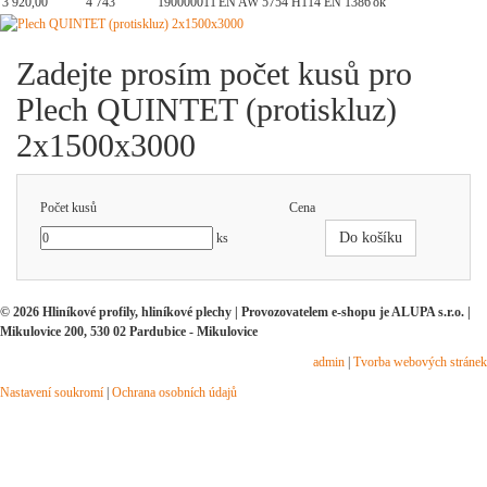
3 920,00
4 743
190000011
EN AW 5754 H114 EN 1386
ok
Zadejte prosím počet kusů pro
Plech QUINTET (protiskluz)
2x1500x3000
Počet kusů
Cena
Do košíku
ks
© 2026 Hliníkové profily, hliníkové plechy | Provozovatelem e-shopu je ALUPA s.r.o. |
Mikulovice 200, 530 02 Pardubice - Mikulovice
admin
|
Tvorba webových stránek
Nastavení soukromí
|
Ochrana osobních údajů