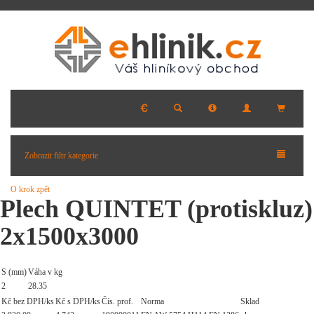
Zobrazit filtr kategorie
O krok zpět
Plech QUINTET (protiskluz)
2x1500x3000
S (mm)
Váha v kg
2
28.35
Kč bez DPH/ks
Kč s DPH/ks
Čís. prof.
Norma
Sklad