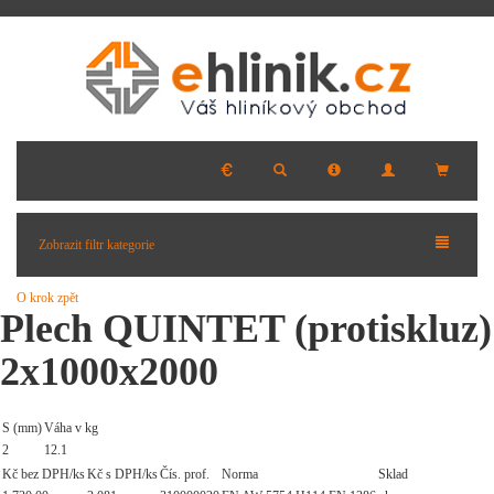
Zobrazit filtr kategorie
O krok zpět
Plech QUINTET (protiskluz)
2x1000x2000
S (mm)
Váha v kg
2
12.1
Kč bez DPH/ks
Kč s DPH/ks
Čís. prof.
Norma
Sklad