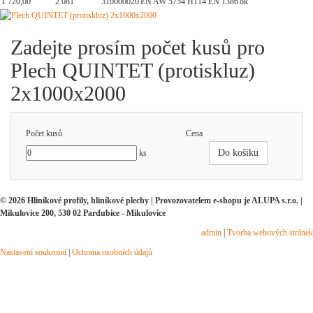
1 720,00
2 081
310000020
EN AW 5754 H114 EN 1386
ok
Zadejte prosím počet kusů pro
Plech QUINTET (protiskluz)
2x1000x2000
Počet kusů
Cena
Do košíku
ks
© 2026 Hliníkové profily, hliníkové plechy | Provozovatelem e-shopu je ALUPA s.r.o. |
Mikulovice 200, 530 02 Pardubice - Mikulovice
admin
|
Tvorba webových stránek
Nastavení soukromí
|
Ochrana osobních údajů